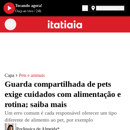
Tocando agora!
Belo Horizonte
Ouça ao vivo
/
24h
Capa
Pets e animais
Guarda compartilhada de pets
exige cuidados com alimentação e
rotina; saiba mais
Um erro comum é cada responsável oferecer um tipo
diferente de alimento ao pet, por exemplo
Por
Jessica de Almeida*