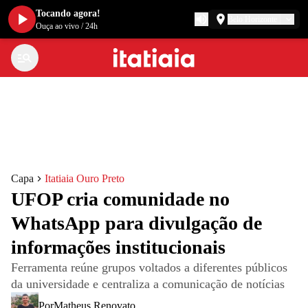
Tocando agora!
Belo Horizonte
Ouça ao vivo
/
24h
Capa
Itatiaia Ouro Preto
UFOP cria comunidade no
WhatsApp para divulgação de
informações institucionais
Ferramenta reúne grupos voltados a diferentes públicos
da universidade e centraliza a comunicação de notícias
Por
Matheus Renovato