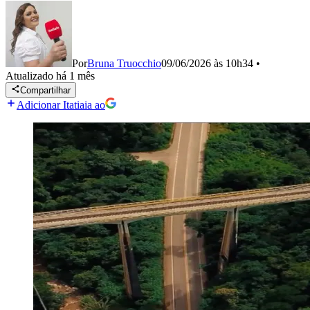
Por
Bruna Truocchio
09/06/2026 às 10h34
•
Atualizado
há 1 mês
Compartilhar
Adicionar Itatiaia ao