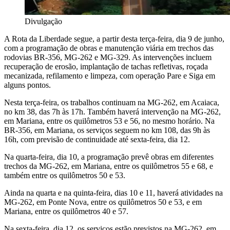
Divulgação
A Rota da Liberdade segue, a partir desta terça-feira, dia 9 de junho,
com a programação de obras e manutenção viária em trechos das
rodovias BR-356, MG-262 e MG-329. As intervenções incluem
recuperação de erosão, implantação de tachas refletivas, roçada
mecanizada, refilamento e limpeza, com operação Pare e Siga em
alguns pontos.
Nesta terça-feira, os trabalhos continuam na MG-262, em Acaiaca,
no km 38, das 7h às 17h. Também haverá intervenção na MG-262,
em Mariana, entre os quilômetros 53 e 56, no mesmo horário. Na
BR-356, em Mariana, os serviços seguem no km 108, das 9h às
16h, com previsão de continuidade até sexta-feira, dia 12.
Na quarta-feira, dia 10, a programação prevê obras em diferentes
trechos da MG-262, em Mariana, entre os quilômetros 55 e 68, e
também entre os quilômetros 50 e 53.
Ainda na quarta e na quinta-feira, dias 10 e 11, haverá atividades na
MG-262, em Ponte Nova, entre os quilômetros 50 e 53, e em
Mariana, entre os quilômetros 40 e 57.
Na sexta-feira, dia 12, os serviços estão previstos na MG-262, em