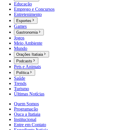
Educação
Emprego e Concursos
Entretenimento
Esportes
Games
Gastronomia
Jogos
Meio Ambiente
Mundo
Orações Itatiaia
Podcasts
Pets e Animais
Política
Saúde
Trends
Turismo
Últimas Notícias
Quem Somos
Programação
Ouça a Itatiaia
Institucional
Entre em Contato
Expediente Itatiaia