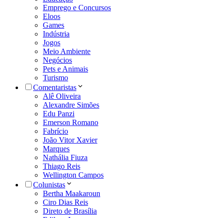
Emprego e Concursos
Eloos
Games
Indústria
Jogos
Meio Ambiente
Negócios
Pets e Animais
Turismo
Comentaristas
Alê Oliveira
Alexandre Simões
Edu Panzi
Emerson Romano
Fabrício
João Vitor Xavier
Marques
Nathália Fiuza
Thiago Reis
Wellington Campos
Colunistas
Bertha Maakaroun
Ciro Dias Reis
Direto de Brasília