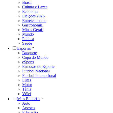
Brasil
Cultura e Lazer
Economia
Eleições 2026
Entretenimento
Gastronomia
Minas Gerais
Mundo
Política
Saúde
Esportes
Basquete
Copa do Mundo
eSports
Famosos do Esporte
Futebol Nacional
Futebol Internacional
Lutas
Motor
Tênis
Vôlei
Mais Editorias
Auto
Apostas
Educação