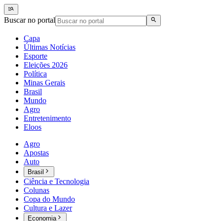
Buscar no portal
Capa
Últimas Notícias
Esporte
Eleições 2026
Política
Minas Gerais
Brasil
Mundo
Agro
Entretenimento
Eloos
Agro
Apostas
Auto
Brasil
Ciência e Tecnologia
Colunas
Copa do Mundo
Cultura e Lazer
Economia