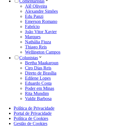
Comentaristas
Alê Oliveira
Alexandre Simões
Edu Panzi
Emerson Romano
Fabrício
João Vitor Xavier
Marques
Nathália Fiuza
Thiago Reis
Wellington Campos
Colunistas
Bertha Maakaroun
Ciro Dias Reis
Direto de Brasília
Edilene Lopes
Eduardo Costa
Poder em Minas
Rita Mundim
Valdir Barbosa
Política de Privacidade
Portal de Privacidade
Política de Cookies
Gestão de Cookies