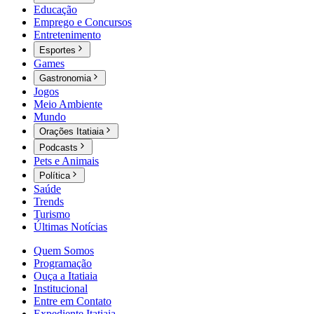
Educação
Emprego e Concursos
Entretenimento
Esportes
Games
Gastronomia
Jogos
Meio Ambiente
Mundo
Orações Itatiaia
Podcasts
Pets e Animais
Política
Saúde
Trends
Turismo
Últimas Notícias
Quem Somos
Programação
Ouça a Itatiaia
Institucional
Entre em Contato
Expediente Itatiaia