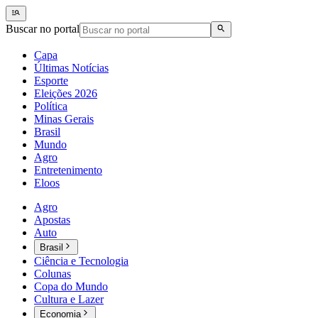
Buscar no portal
Capa
Últimas Notícias
Esporte
Eleições 2026
Política
Minas Gerais
Brasil
Mundo
Agro
Entretenimento
Eloos
Agro
Apostas
Auto
Brasil
Ciência e Tecnologia
Colunas
Copa do Mundo
Cultura e Lazer
Economia