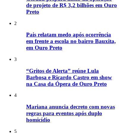
de projeto de R$ 3,2 bilhões em Ouro
Preto
2
Pais relatam medo após ocorrência
em frente a escola no bairro Bauxita,
em Ouro Preto
3
“Gritos de Alerta” reúne Lula
Barbosa e Ricardo Castro em show
na Casa da Ópera de Ouro Preto
4
Mariana anuncia decreto com novas
regras para eventos após duplo
homicídio
5