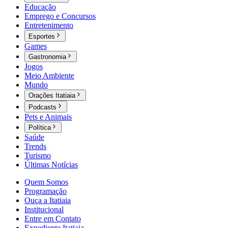
Educação
Emprego e Concursos
Entretenimento
Esportes
Games
Gastronomia
Jogos
Meio Ambiente
Mundo
Orações Itatiaia
Podcasts
Pets e Animais
Política
Saúde
Trends
Turismo
Últimas Notícias
Quem Somos
Programação
Ouça a Itatiaia
Institucional
Entre em Contato
Expediente Itatiaia