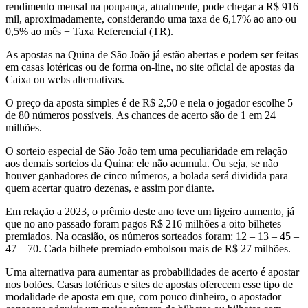
rendimento mensal na poupança, atualmente, pode chegar a R$ 916
mil, aproximadamente, considerando uma taxa de 6,17% ao ano ou
0,5% ao mês + Taxa Referencial (TR).
As apostas na Quina de São João já estão abertas e podem ser feitas
em casas lotéricas ou de forma on-line, no site oficial de apostas da
Caixa ou webs alternativas.
O preço da aposta simples é de R$ 2,50 e nela o jogador escolhe 5
de 80 números possíveis. As chances de acerto são de 1 em 24
milhões.
O sorteio especial de São João tem uma peculiaridade em relação
aos demais sorteios da Quina: ele não acumula. Ou seja, se não
houver ganhadores de cinco números, a bolada será dividida para
quem acertar quatro dezenas, e assim por diante.
Em relação a 2023, o prêmio deste ano teve um ligeiro aumento, já
que no ano passado foram pagos R$ 216 milhões a oito bilhetes
premiados. Na ocasião, os números sorteados foram: 12 – 13 – 45 –
47 – 70. Cada bilhete premiado embolsou mais de R$ 27 milhões.
Uma alternativa para aumentar as probabilidades de acerto é apostar
nos bolões. Casas lotéricas e sites de apostas oferecem esse tipo de
modalidade de aposta em que, com pouco dinheiro, o apostador