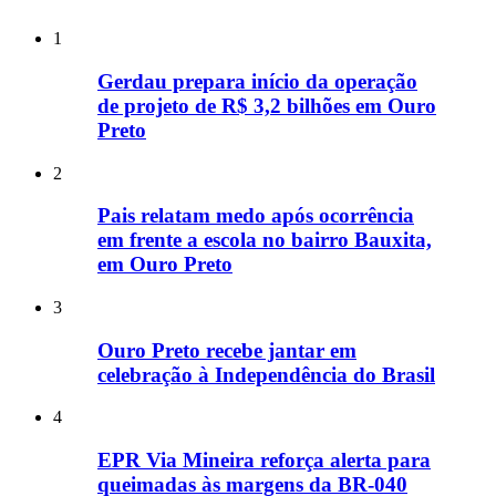
1
Gerdau prepara início da operação
de projeto de R$ 3,2 bilhões em Ouro
Preto
2
Pais relatam medo após ocorrência
em frente a escola no bairro Bauxita,
em Ouro Preto
3
Ouro Preto recebe jantar em
celebração à Independência do Brasil
4
EPR Via Mineira reforça alerta para
queimadas às margens da BR-040