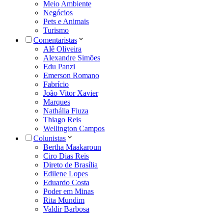
Meio Ambiente
Negócios
Pets e Animais
Turismo
Comentaristas
Alê Oliveira
Alexandre Simões
Edu Panzi
Emerson Romano
Fabrício
João Vitor Xavier
Marques
Nathália Fiuza
Thiago Reis
Wellington Campos
Colunistas
Bertha Maakaroun
Ciro Dias Reis
Direto de Brasília
Edilene Lopes
Eduardo Costa
Poder em Minas
Rita Mundim
Valdir Barbosa