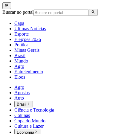
Buscar no portal
Capa
Últimas Notícias
Esporte
Eleições 2026
Política
Minas Gerais
Brasil
Mundo
Agro
Entretenimento
Eloos
Agro
Apostas
Auto
Brasil
Ciência e Tecnologia
Colunas
Copa do Mundo
Cultura e Lazer
Economia