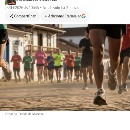
25/04/2026 às 10h45
•
Atualizado
há 3 meses
Compartilhar
Adicionar Itatiaia ao
Portal da Cidade de Mariana