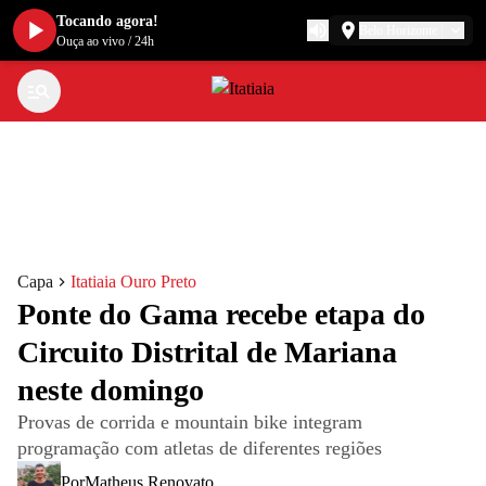
Tocando agora!
Belo Horizonte
Ouça ao vivo
/
24h
Capa
Itatiaia Ouro Preto
Ponte do Gama recebe etapa do
Circuito Distrital de Mariana
neste domingo
Provas de corrida e mountain bike integram
programação com atletas de diferentes regiões
Por
Matheus Renovato