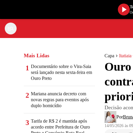
T
Ou
Mais Lidas
Capa
Itatiai
Ouro
Documentário sobre o Vira-Saia
1
será lançado nesta sexta-feira em
contr
Ouro Preto
prior
Mariana anuncia decreto com
2
novas regras para eventos após
duplo homicídio
Decisão acon
Por
Brun
Tarifa de R$ 2 é mantida após
3
14/05/2026 às 0
acordo entre Prefeitura de Ouro
Preto e Consórcio Rota Real