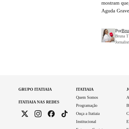
mostram que,
Aguda Grave 
Por
Bru
Bruna Tr
Jornalis
GRUPO ITATIAIA
ITATIAIA
Quem Somos
A
ITATIAIA NAS REDES
Programação
B
Ouça a Itatiaia
C
Institucional
E