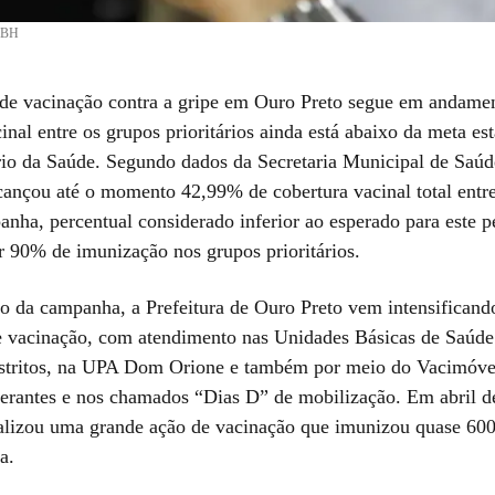
/PBH
e vacinação contra a gripe em Ouro Preto segue em andame
inal entre os grupos prioritários ainda está abaixo da meta es
rio da Saúde. Segundo dados da Secretaria Municipal de Saúd
cançou até o momento 42,99% de cobertura vacinal total entre
anha, percentual considerado inferior ao esperado para este p
ir 90% de imunização nos grupos prioritários.
io da campanha, a Prefeitura de Ouro Preto vem intensificand
de vacinação, com atendimento nas Unidades Básicas de Saúd
istritos, na UPA Dom Orione e também por meio do Vacimóvel
nerantes e nos chamados “Dias D” de mobilização. Em abril de
alizou uma grande ação de vacinação que imunizou quase 60
a.