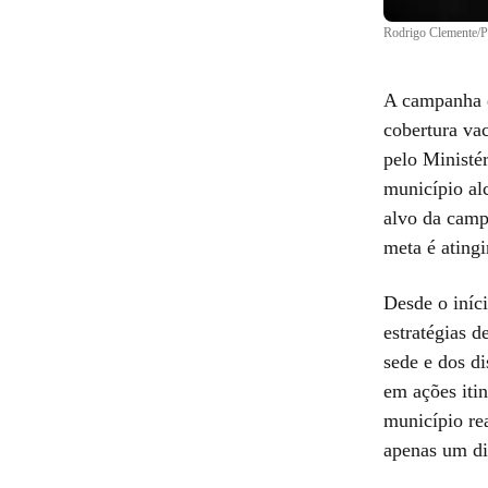
Rodrigo Clemente
A campanha d
cobertura vac
pelo Ministé
município al
alvo da camp
meta é ating
Desde o iníc
estratégias 
sede e dos d
em ações iti
município re
apenas um di