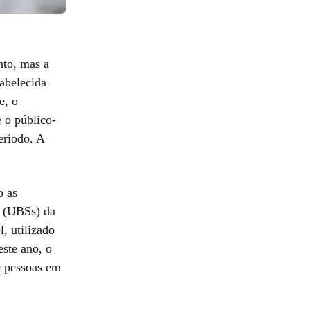
nto, mas a
tabelecida
e, o
 o público-
eríodo. A
o as
e (UBSs) da
, utilizado
ste ano, o
0 pessoas em