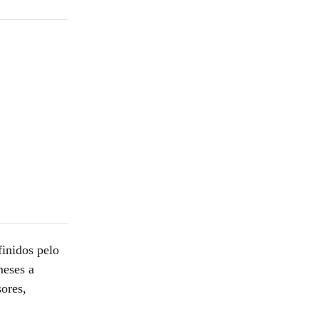
finidos pelo
meses a
sores,