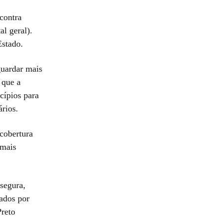
contra
l geral).
Estado.
guardar mais
 que a
cípios para
ários.
cobertura
 mais
 segura,
sados por
Preto