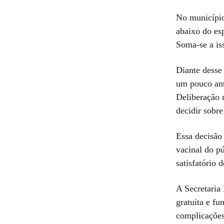
No município
abaixo do esp
Soma-se a is
Diante desse
um pouco ant
Deliberação 
decidir sobre
Essa decisão
vacinal do p
satisfatório 
A Secretaria 
gratuita e fu
complicações