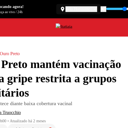
ocando agora!
Belo Horizonte
ça ao vivo
/
24h
a Ouro Preto
 Preto mantém vacinação
a gripe restrita a grupos
itários
tece diante baixa cobertura vacinal
a Truocchio
9h00
•
Atualizado
há 2 meses