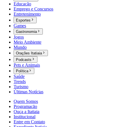
Educação
Emprego e Concursos
Entretenimento
Esportes
Games
Gastronomia
Jogos
Meio Ambiente
Mundo
Orações Itatiaia
Podcasts
Pets e Animais
Política
Saúde
Trends
Turismo
Últimas Notícias
Quem Somos
Programação
Ouça a Itatiaia
Institucional
Entre em Contato
Expediente Itatiaia