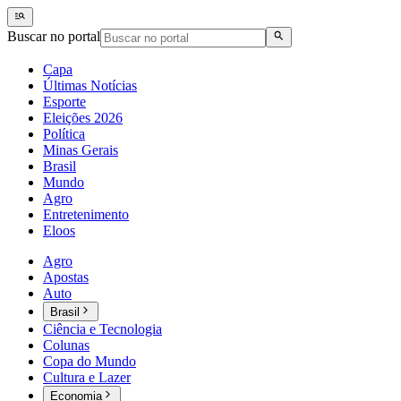
Buscar no portal
Capa
Últimas Notícias
Esporte
Eleições 2026
Política
Minas Gerais
Brasil
Mundo
Agro
Entretenimento
Eloos
Agro
Apostas
Auto
Brasil
Ciência e Tecnologia
Colunas
Copa do Mundo
Cultura e Lazer
Economia