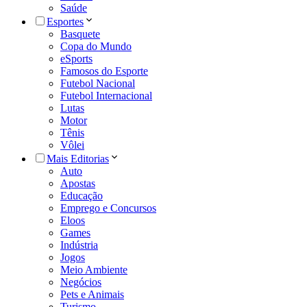
Saúde
Esportes
Basquete
Copa do Mundo
eSports
Famosos do Esporte
Futebol Nacional
Futebol Internacional
Lutas
Motor
Tênis
Vôlei
Mais Editorias
Auto
Apostas
Educação
Emprego e Concursos
Eloos
Games
Indústria
Jogos
Meio Ambiente
Negócios
Pets e Animais
Turismo