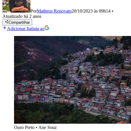
Por
Matheus Renovato
20/10/2023 às 09h14
•
Atualizado
há 2 anos
Compartilhar
Adicionar Itatiaia ao
Ouro Preto
•
Ane Souz