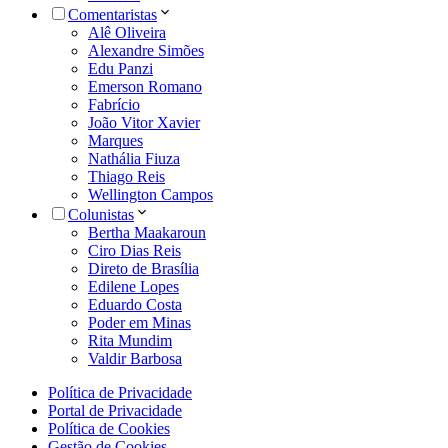
Comentaristas
Alê Oliveira
Alexandre Simões
Edu Panzi
Emerson Romano
Fabrício
João Vitor Xavier
Marques
Nathália Fiuza
Thiago Reis
Wellington Campos
Colunistas
Bertha Maakaroun
Ciro Dias Reis
Direto de Brasília
Edilene Lopes
Eduardo Costa
Poder em Minas
Rita Mundim
Valdir Barbosa
Política de Privacidade
Portal de Privacidade
Política de Cookies
Gestão de Cookies