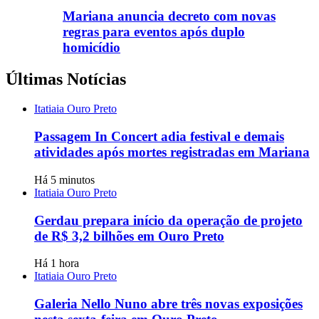
Mariana anuncia decreto com novas
regras para eventos após duplo
homicídio
Últimas Notícias
Itatiaia Ouro Preto
Passagem In Concert adia festival e demais
atividades após mortes registradas em Mariana
Há 5 minutos
Itatiaia Ouro Preto
Gerdau prepara início da operação de projeto
de R$ 3,2 bilhões em Ouro Preto
Há 1 hora
Itatiaia Ouro Preto
Galeria Nello Nuno abre três novas exposições