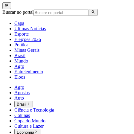
Buscar no portal
Capa
Últimas Notícias
Esporte
Eleições 2026
Política
Minas Gerais
Brasil
Mundo
Agro
Entretenimento
Eloos
Agro
Apostas
Auto
Brasil
Ciência e Tecnologia
Colunas
Copa do Mundo
Cultura e Lazer
Economia