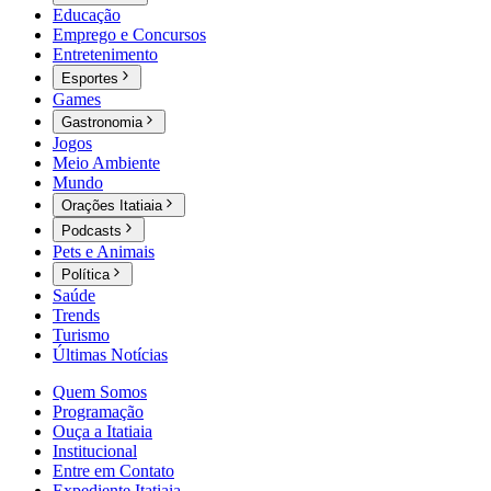
Educação
Emprego e Concursos
Entretenimento
Esportes
Games
Gastronomia
Jogos
Meio Ambiente
Mundo
Orações Itatiaia
Podcasts
Pets e Animais
Política
Saúde
Trends
Turismo
Últimas Notícias
Quem Somos
Programação
Ouça a Itatiaia
Institucional
Entre em Contato
Expediente Itatiaia