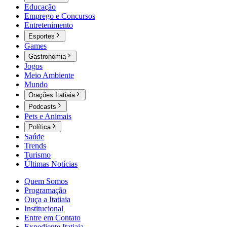
Educação
Emprego e Concursos
Entretenimento
Esportes
Games
Gastronomia
Jogos
Meio Ambiente
Mundo
Orações Itatiaia
Podcasts
Pets e Animais
Política
Saúde
Trends
Turismo
Últimas Notícias
Quem Somos
Programação
Ouça a Itatiaia
Institucional
Entre em Contato
Expediente Itatiaia