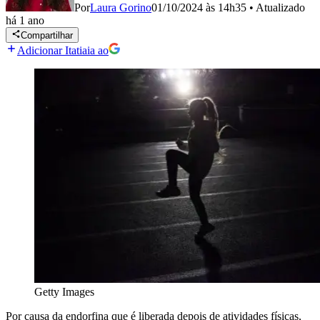
Por
Laura Gorino
01/10/2024 às 14h35
•
Atualizado
há 1 ano
Compartilhar
Adicionar Itatiaia ao
Getty Images
Por causa da endorfina que é liberada depois de atividades físicas,