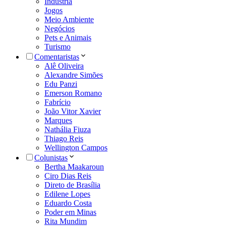
Indústria
Jogos
Meio Ambiente
Negócios
Pets e Animais
Turismo
Comentaristas
Alê Oliveira
Alexandre Simões
Edu Panzi
Emerson Romano
Fabrício
João Vitor Xavier
Marques
Nathália Fiuza
Thiago Reis
Wellington Campos
Colunistas
Bertha Maakaroun
Ciro Dias Reis
Direto de Brasília
Edilene Lopes
Eduardo Costa
Poder em Minas
Rita Mundim