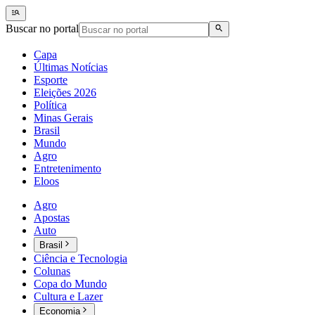
Buscar no portal
Capa
Últimas Notícias
Esporte
Eleições 2026
Política
Minas Gerais
Brasil
Mundo
Agro
Entretenimento
Eloos
Agro
Apostas
Auto
Brasil
Ciência e Tecnologia
Colunas
Copa do Mundo
Cultura e Lazer
Economia