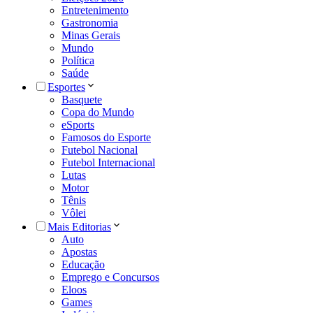
Entretenimento
Gastronomia
Minas Gerais
Mundo
Política
Saúde
Esportes
Basquete
Copa do Mundo
eSports
Famosos do Esporte
Futebol Nacional
Futebol Internacional
Lutas
Motor
Tênis
Vôlei
Mais Editorias
Auto
Apostas
Educação
Emprego e Concursos
Eloos
Games