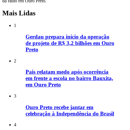
da rádio em Ouro Preto.
Mais Lidas
1
Gerdau prepara início da operação
de projeto de R$ 3,2 bilhões em Ouro
Preto
2
Pais relatam medo após ocorrência
em frente a escola no bairro Bauxita,
em Ouro Preto
3
Ouro Preto recebe jantar em
celebração à Independência do Brasil
4