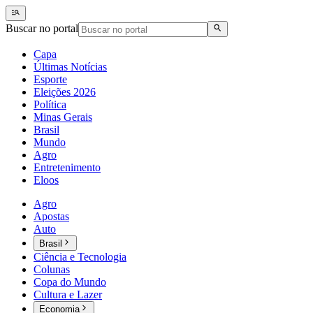
Buscar no portal
Capa
Últimas Notícias
Esporte
Eleições 2026
Política
Minas Gerais
Brasil
Mundo
Agro
Entretenimento
Eloos
Agro
Apostas
Auto
Brasil
Ciência e Tecnologia
Colunas
Copa do Mundo
Cultura e Lazer
Economia