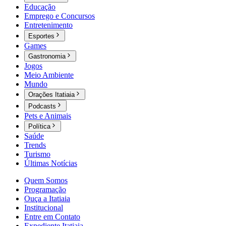
Educação
Emprego e Concursos
Entretenimento
Esportes
Games
Gastronomia
Jogos
Meio Ambiente
Mundo
Orações Itatiaia
Podcasts
Pets e Animais
Política
Saúde
Trends
Turismo
Últimas Notícias
Quem Somos
Programação
Ouça a Itatiaia
Institucional
Entre em Contato
Expediente Itatiaia