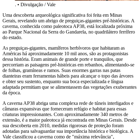
.
•
Divulgação / Vale
Uma descoberta arqueológica significativa foi feita em Minas
Gerais, revelando um abrigo de preguiças-gigantes pré-históricas. A
caverna, conhecida como paleotoca AP38, está localizada próxima
ao Parque Nacional da Serra do Gandarela, no quadrilátero ferrífero
do estado.
As preguiças-gigantes, mamíferos herbívoros que habitaram as
Américas há aproximadamente 10 mil anos, são as protagonistas
dessa história. Eram animais de grande porte e tranquilos, que
percorriam as paisagens pré-históricas em rebanhos, alimentando-se
de folhas, gramíneas e ramos. Suas enormes garras nas patas
dianteiras eram ferramentas hábeis para alcançar o topo das árvores
e obter seu sustento, enquanto sua boca especializada e língua
adaptada permitiam que se alimentassem das vegetações exuberantes
da época.
A caverna AP38 abriga uma complexa rede de túneis interligados e
câmaras expansivas que forneceram refúgio e habitat para essas
criaturas impressionantes. Com aproximadamente 340 metros de
extensão, é a maior paleotoca já encontrada em Minas Gerais. Desde
sua descoberta em 2010, medidas rigorosas de proteção foram
adotadas para salvaguardar sua importância histórica e biológica. A
Vale classificou a caverna como de "máxima relevância",