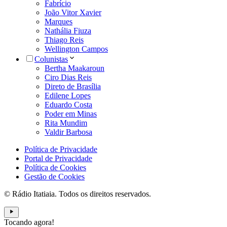
Fabrício
João Vitor Xavier
Marques
Nathália Fiuza
Thiago Reis
Wellington Campos
Colunistas
Bertha Maakaroun
Ciro Dias Reis
Direto de Brasília
Edilene Lopes
Eduardo Costa
Poder em Minas
Rita Mundim
Valdir Barbosa
Política de Privacidade
Portal de Privacidade
Política de Cookies
Gestão de Cookies
© Rádio Itatiaia. Todos os direitos reservados.
Tocando agora!