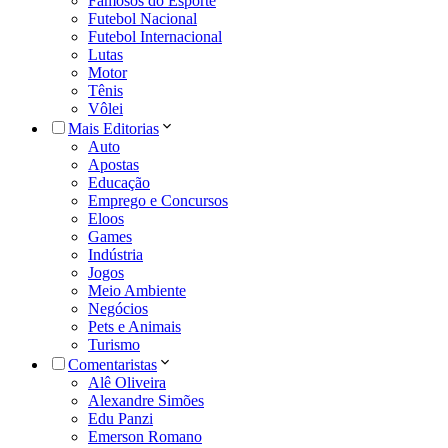
Famosos do Esporte
Futebol Nacional
Futebol Internacional
Lutas
Motor
Tênis
Vôlei
Mais Editorias
Auto
Apostas
Educação
Emprego e Concursos
Eloos
Games
Indústria
Jogos
Meio Ambiente
Negócios
Pets e Animais
Turismo
Comentaristas
Alê Oliveira
Alexandre Simões
Edu Panzi
Emerson Romano