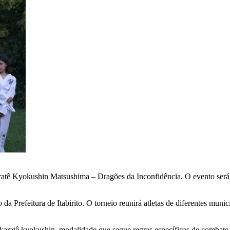
Karatê Kyokushin Matsushima – Dragões da Inconfidência. O evento será 
a Prefeitura de Itabirito. O torneio reunirá atletas de diferentes muni
karatê kyokushin, modalidade que segue regras específicas de combate. 