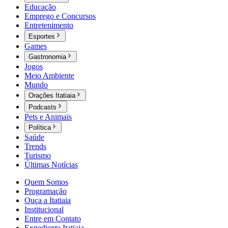
Educação
Emprego e Concursos
Entretenimento
Esportes
Games
Gastronomia
Jogos
Meio Ambiente
Mundo
Orações Itatiaia
Podcasts
Pets e Animais
Política
Saúde
Trends
Turismo
Últimas Notícias
Quem Somos
Programação
Ouça a Itatiaia
Institucional
Entre em Contato
Expediente Itatiaia