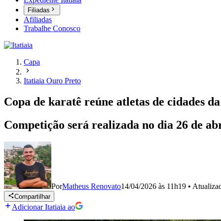
Filiadas
Afiliadas
Trabalhe Conosco
Capa
Itatiaia Ouro Preto
Copa de karatê reúne atletas de cidades da
Competição será realizada no dia 26 de abr
Por
Matheus Renovato
14/04/2026 às 11h19
•
Atualiz
Compartilhar
Adicionar Itatiaia ao