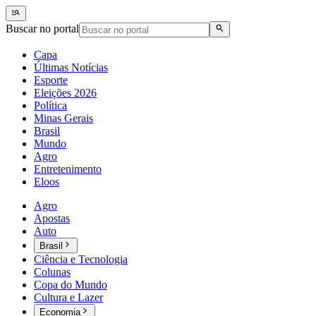
Buscar no portal
Capa
Últimas Notícias
Esporte
Eleições 2026
Política
Minas Gerais
Brasil
Mundo
Agro
Entretenimento
Eloos
Agro
Apostas
Auto
Brasil
Ciência e Tecnologia
Colunas
Copa do Mundo
Cultura e Lazer
Economia