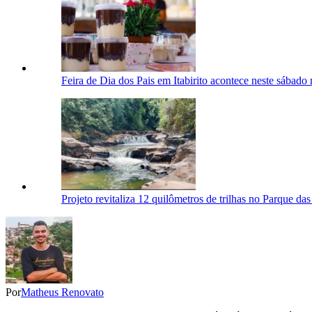
Feira de Dia dos Pais em Itabirito acontece neste sábad
Projeto revitaliza 12 quilômetros de trilhas no Parque d
Por
Matheus Renovato