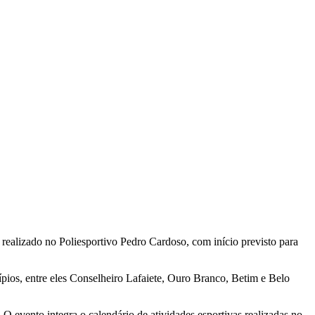
realizado no Poliesportivo Pedro Cardoso, com início previsto para
cípios, entre eles Conselheiro Lafaiete, Ouro Branco, Betim e Belo
O evento integra o calendário de atividades esportivas realizadas no