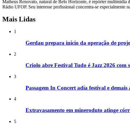
Matheus Renovato, natural de Belo Horizonte, é repórter multimídia d
Rádio UFOP. Seu interesse profissional concentra-se especialmente nas 
Mais Lidas
1
Gerdau prepara início da operação de proje
2
Criolo abre Festival Tudo é Jazz 2026 com
3
Passagem In Concert adia festival e demais
4
Extravasamento em mineroduto atinge córr
5