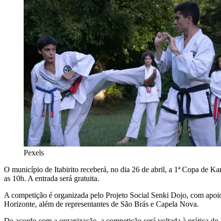
Pexels
O município de Itabirito receberá, no dia 26 de abril, a 1ª Copa de 
as 10h. A entrada será gratuita.
A competição é organizada pelo Projeto Social Senki Dojo, com apoio d
Horizonte, além de representantes de São Brás e Capela Nova.
De acordo com a organização, a competição será voltada à prática do 