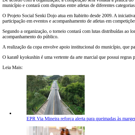
município e contará com disputas entre atletas de diferentes categorias
O Projeto Social Senki Dojo atua em Itabirito desde 2009. A iniciativ
participação em eventos e acompanhamento de atletas em competiçõe
Segundo a organização, o torneio contará com lutas distribuídas ao lo
acompanhamento do público.
A realização da copa envolve apoio institucional do município, que pa
O karatê kyokushin é uma vertente da arte marcial que possui regras p
Leia Mais:
EPR Via Mineira reforça alerta para queimadas às marge