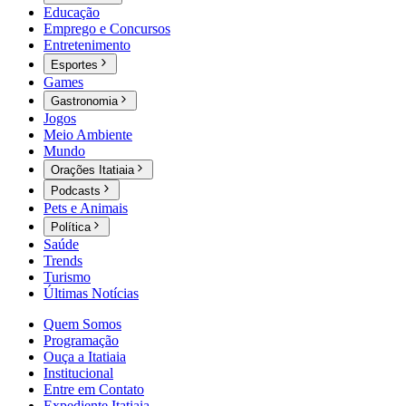
Educação
Emprego e Concursos
Entretenimento
Esportes
Games
Gastronomia
Jogos
Meio Ambiente
Mundo
Orações Itatiaia
Podcasts
Pets e Animais
Política
Saúde
Trends
Turismo
Últimas Notícias
Quem Somos
Programação
Ouça a Itatiaia
Institucional
Entre em Contato
Expediente Itatiaia