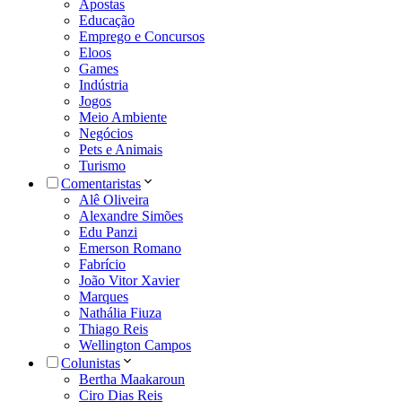
Apostas
Educação
Emprego e Concursos
Eloos
Games
Indústria
Jogos
Meio Ambiente
Negócios
Pets e Animais
Turismo
Comentaristas
Alê Oliveira
Alexandre Simões
Edu Panzi
Emerson Romano
Fabrício
João Vitor Xavier
Marques
Nathália Fiuza
Thiago Reis
Wellington Campos
Colunistas
Bertha Maakaroun
Ciro Dias Reis