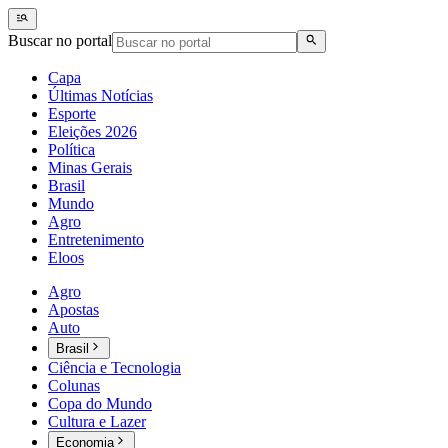
Buscar no portal
Capa
Últimas Notícias
Esporte
Eleições 2026
Política
Minas Gerais
Brasil
Mundo
Agro
Entretenimento
Eloos
Agro
Apostas
Auto
Brasil
Ciência e Tecnologia
Colunas
Copa do Mundo
Cultura e Lazer
Economia