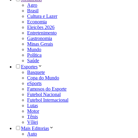
Agro
Brasil
Cultura e Lazer
Economia
Eleições 2026
Entretenimento
Gastronomia
Minas Gerais
Mundo
Política
Saúde
Esportes
Basquete
Copa do Mundo
eSports
Famosos do Esporte
Futebol Nacional
Futebol Internacional
Lutas
Motor
Tênis
Vôlei
Mais Editorias
Auto