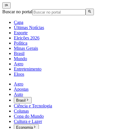
Buscar no portal
Capa
Últimas Notícias
Esporte
Eleições 2026
Política
Minas Gerais
Brasil
Mundo
Agro
Entretenimento
Eloos
Agro
Apostas
Auto
Brasil
Ciência e Tecnologia
Colunas
Copa do Mundo
Cultura e Lazer
Economia