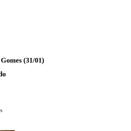
 Gomes (31/01)
do
es