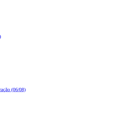
)
ração (06/08)