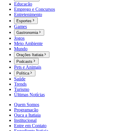
Educação
Emprego e Concursos
Entretenimento
Esportes
Games
Gastronomia
Jogos
Meio Ambiente
Mundo
Orações Itatiaia
Podcasts
Pets e Animais
Política
Saúde
Trends
Turismo
Últimas Notícias
Quem Somos
Programação
Ouça a Itatiaia
Institucional
Entre em Contato
Expediente Itatiaia