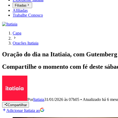
Filiadas
Afiliadas
Trabalhe Conosco
Capa
Orações Itatiaia
Oração do dia na Itatiaia, com Gutemberg
Compartilhe o momento com fé deste sába
Por
Itatiaia
31/01/2026 às 07h05
•
Atualizado
há 6 mes
Compartilhar
Adicionar Itatiaia ao