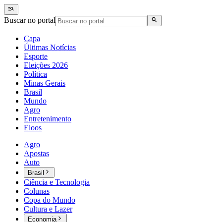
Buscar no portal
Capa
Últimas Notícias
Esporte
Eleições 2026
Política
Minas Gerais
Brasil
Mundo
Agro
Entretenimento
Eloos
Agro
Apostas
Auto
Brasil
Ciência e Tecnologia
Colunas
Copa do Mundo
Cultura e Lazer
Economia