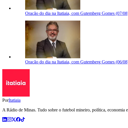
Oração do dia na Itatiaia, com Gutemberg Gomes (07/08
Oração do dia na Itatiaia, com Gutemberg Gomes (06/08
Por
Itatiaia
A Rádio de Minas. Tudo sobre o futebol mineiro, política, economia e 