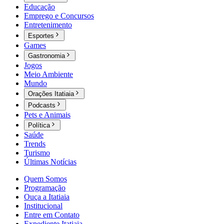
Educação
Emprego e Concursos
Entretenimento
Esportes
Games
Gastronomia
Jogos
Meio Ambiente
Mundo
Orações Itatiaia
Podcasts
Pets e Animais
Política
Saúde
Trends
Turismo
Últimas Notícias
Quem Somos
Programação
Ouça a Itatiaia
Institucional
Entre em Contato
Expediente Itatiaia