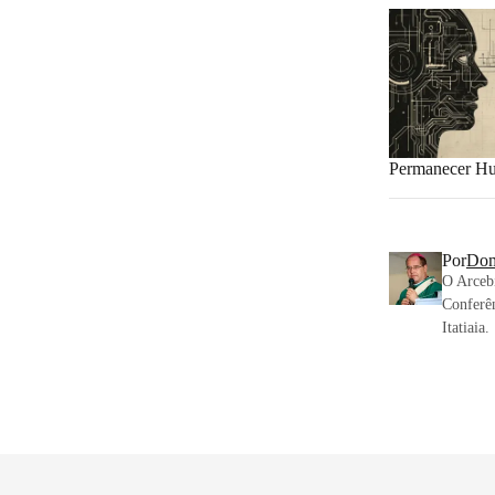
Permanecer H
Por
Dom
O Arceb
Conferên
Itatiaia.