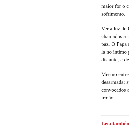
maior for o 
sofrimento.
Ver a luz de 
chamados a ir
paz. O Papa 
la no íntimo
distante, e d
Mesmo entre 
desarmada: su
convocados a
irmão.
Leia també