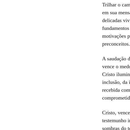
Trilhar o ca
em sua mensa
delicadas vi
fundamentos é
motivações p
preconceitos.
A saudação d
vence o medo
Cristo ilumi
inclusão, da 
recebida como
comprometid
Cristo, venc
testemunho i
sombras do t