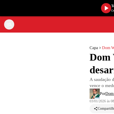
T
Ou
Capa
Dom W
Dom 
desa
A saudação d
vence o medo
Por
Dom
03/01/2026 às 0
Compartilh