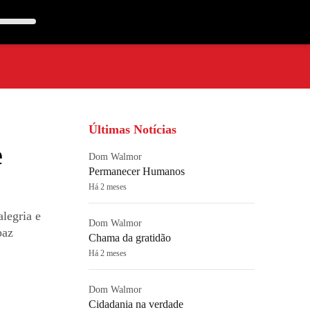
Últimas Notícias
e
Dom Walmor
Permanecer Humanos
Há 2 meses
legria e
Dom Walmor
paz
Chama da gratidão
Há 2 meses
Dom Walmor
Cidadania na verdade