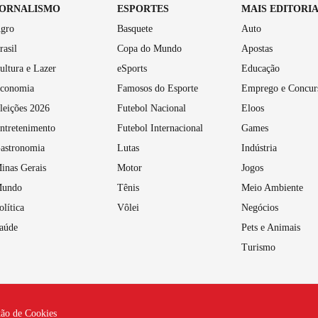
JORNALISMO
ESPORTES
MAIS EDITORI
gro
Basquete
Auto
rasil
Copa do Mundo
Apostas
ultura e Lazer
eSports
Educação
conomia
Famosos do Esporte
Emprego e Concur
leições 2026
Futebol Nacional
Eloos
ntretenimento
Futebol Internacional
Games
astronomia
Lutas
Indústria
inas Gerais
Motor
Jogos
undo
Tênis
Meio Ambiente
olítica
Vôlei
Negócios
aúde
Pets e Animais
Turismo
tão de Cookies