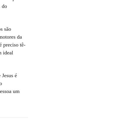
s do
os são
omotores da
 preciso tê-
m ideal
 Jesus é
o
pessoa um