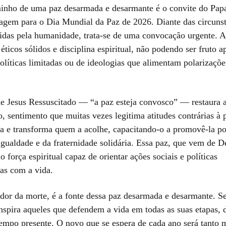
minho de uma paz desarmada e desarmante é o convite do Pa
gem para o Dia Mundial da Paz de 2026. Diante das circunst
vidas pela humanidade, trata-se de uma convocação urgente. A
ticos sólidos e disciplina espiritual, não podendo ser fruto a
olíticas limitadas ou de ideologias que alimentam polarizaçõe
e Jesus Ressuscitado — “a paz esteja convosco” — restaura a
, sentimento que muitas vezes legitima atitudes contrárias à 
na e transforma quem a acolhe, capacitando-o a promovê-la p
igualdade e da fraternidade solidária. Essa paz, que vem de D
 força espiritual capaz de orientar ações sociais e políticas
as com a vida.
edor da morte, é a fonte dessa paz desarmada e desarmante. S
nspira aqueles que defendem a vida em todas as suas etapas, 
empo presente. O novo que se espera de cada ano será tanto 