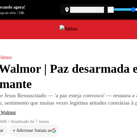
ocando agora!
Belo Horizonte
ça ao vivo
/
24h
almor
Walmor | Paz desarmada 
rmante
e Jesus Ressuscitado — 'a paz esteja convosco' — restaura a a
, sentimento que muitas vezes legitima atitudes contrárias à 
 Walmor
8h00
•
Atualizado
há 7 meses
ar
Adicionar Itatiaia ao