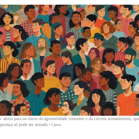
alerta para os riscos da agressividade crescente e da corrida armamentista, que
egurança só pode ser armada
•
Canva