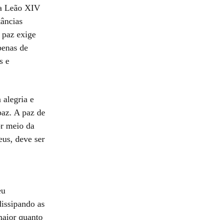
pa Leão XIV
âncias
 paz exige
penas de
s e
 alegria e
paz. A paz de
or meio da
eus, deve ser
eu
dissipando as
maior quanto