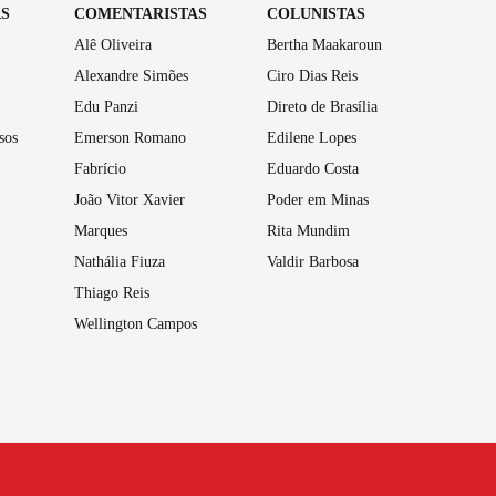
AS
COMENTARISTAS
COLUNISTAS
Alê Oliveira
Bertha Maakaroun
Alexandre Simões
Ciro Dias Reis
Edu Panzi
Direto de Brasília
sos
Emerson Romano
Edilene Lopes
Fabrício
Eduardo Costa
João Vitor Xavier
Poder em Minas
Marques
Rita Mundim
Nathália Fiuza
Valdir Barbosa
Thiago Reis
Wellington Campos