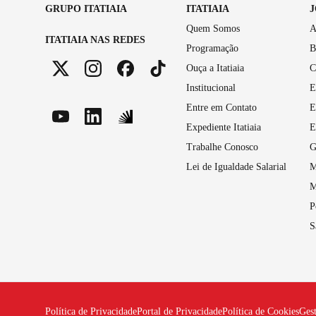
GRUPO ITATIAIA
ITATIAIA
Quem Somos
A
ITATIAIA NAS REDES
Programação
B
Ouça a Itatiaia
C
Institucional
E
Entre em Contato
E
Expediente Itatiaia
E
Trabalhe Conosco
G
Lei de Igualdade Salarial
M
M
P
S
Política de Privacidade
Portal de Privacidade
Política de Cookies
Ges