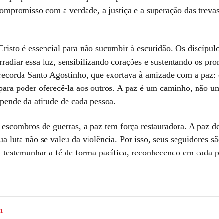
compromisso com a verdade, a justiça e a superação das treva
Cristo é essencial para não sucumbir à escuridão. Os discípul
radiar essa luz, sensibilizando corações e sustentando os pr
recorda Santo Agostinho, que exortava à amizade com a paz: é
 para poder oferecê-la aos outros. A paz é um caminho, não u
epende da atitude de cada pessoa.
escombros de guerras, a paz tem força restauradora. A paz de
a luta não se valeu da violência. Por isso, seus seguidores sã
 testemunhar a fé de forma pacífica, reconhecendo em cada 
m