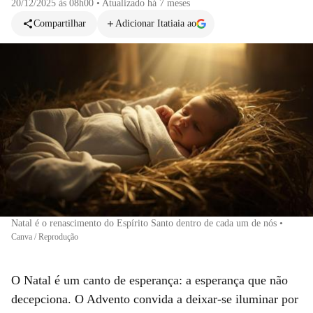
20/12/2025 às 08h00
•
Atualizado
há 7 meses
Compartilhar
Adicionar Itatiaia ao
Natal é o renascimento do Espírito Santo dentro de cada um de nós
•
Canva / Reprodução
O Natal é um canto de esperança: a esperança que não
decepciona. O Advento convida a deixar-se iluminar por