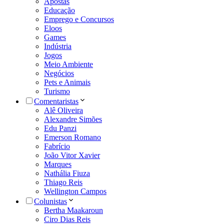
Apostas
Educação
Emprego e Concursos
Eloos
Games
Indústria
Jogos
Meio Ambiente
Negócios
Pets e Animais
Turismo
Comentaristas
Alê Oliveira
Alexandre Simões
Edu Panzi
Emerson Romano
Fabrício
João Vitor Xavier
Marques
Nathália Fiuza
Thiago Reis
Wellington Campos
Colunistas
Bertha Maakaroun
Ciro Dias Reis