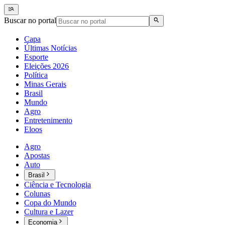
Buscar no portal
Capa
Últimas Notícias
Esporte
Eleições 2026
Política
Minas Gerais
Brasil
Mundo
Agro
Entretenimento
Eloos
Agro
Apostas
Auto
Brasil
Ciência e Tecnologia
Colunas
Copa do Mundo
Cultura e Lazer
Economia