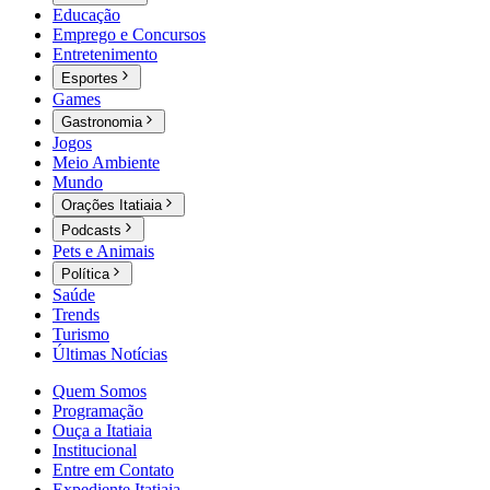
Educação
Emprego e Concursos
Entretenimento
Esportes
Games
Gastronomia
Jogos
Meio Ambiente
Mundo
Orações Itatiaia
Podcasts
Pets e Animais
Política
Saúde
Trends
Turismo
Últimas Notícias
Quem Somos
Programação
Ouça a Itatiaia
Institucional
Entre em Contato
Expediente Itatiaia