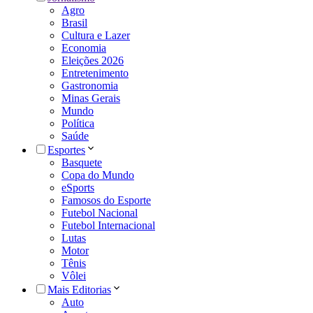
Agro
Brasil
Cultura e Lazer
Economia
Eleições 2026
Entretenimento
Gastronomia
Minas Gerais
Mundo
Política
Saúde
Esportes
Basquete
Copa do Mundo
eSports
Famosos do Esporte
Futebol Nacional
Futebol Internacional
Lutas
Motor
Tênis
Vôlei
Mais Editorias
Auto