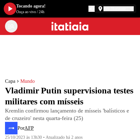
Tocando agora!
Belo Horizonte
Ouça ao vivo
/
24h
Capa
Mundo
Vladimir Putin supervisiona testes
militares com mísseis
Kremlin confirmou lançamento de mísseis 'balísticos e
de cruzeiro' nesta quarta-feira (25)
Por
AFP
25/10/2023 às 13h30
•
Atualizado
há 2 anos