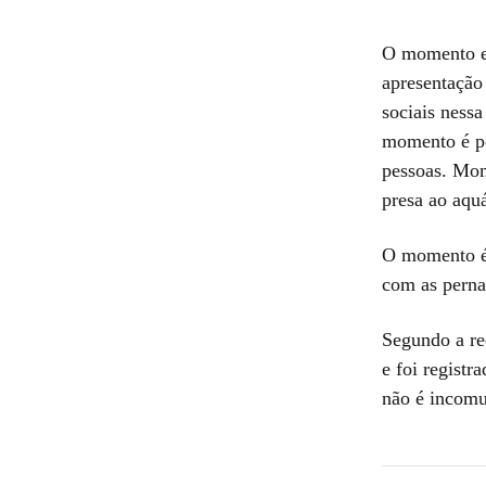
O momento em
apresentação
sociais nessa
momento é po
pessoas. Mome
presa ao aquá
O momento é 
com as pernas
Segundo a re
e foi regist
não é incom