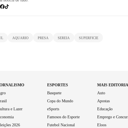
dá notícia de tudo.
UL
AQUARIO
PRESA
SEREIA
SUPERFICIE
JORNALISMO
ESPORTES
MAIS EDITORI
gro
Basquete
Auto
rasil
Copa do Mundo
Apostas
ultura e Lazer
eSports
Educação
conomia
Famosos do Esporte
Emprego e Concur
leições 2026
Futebol Nacional
Eloos