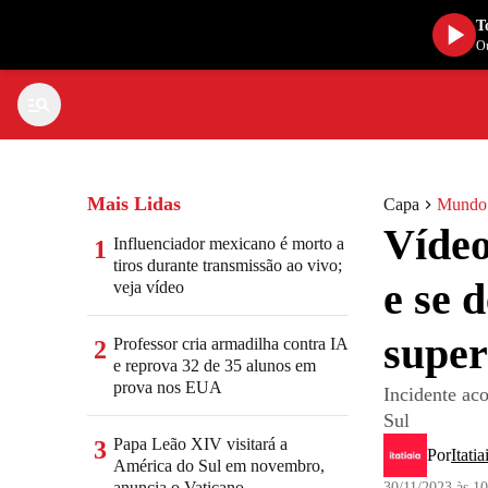
T
Ou
Mais Lidas
Capa
Mundo
Vídeo
Influenciador mexicano é morto a
1
tiros durante transmissão ao vivo;
e se 
veja vídeo
super
Professor cria armadilha contra IA
2
e reprova 32 de 35 alunos em
prova nos EUA
Incidente ac
Sul
Papa Leão XIV visitará a
3
Por
Itatia
América do Sul em novembro,
anuncia o Vaticano
30/11/2023 às 1