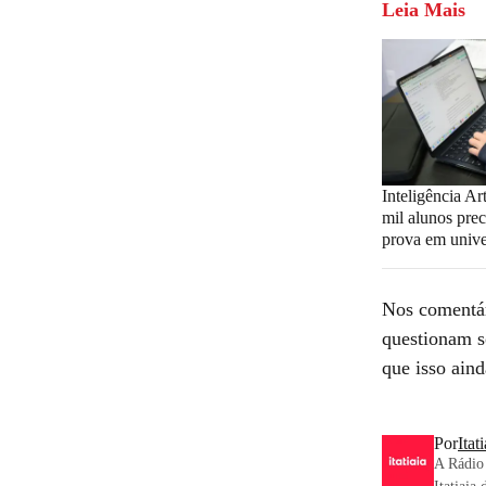
Leia Mais
Inteligência Art
mil alunos prec
prova em unive
Nos comentár
questionam s
que isso ain
Por
Itat
A Rádio 