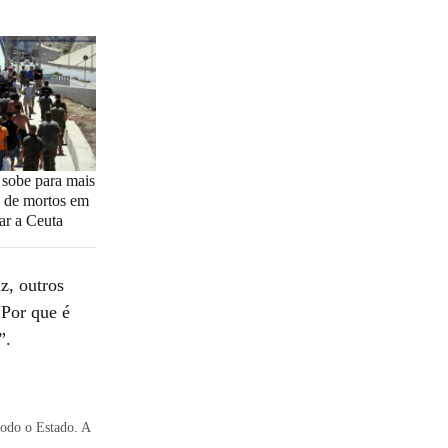
: sobe para mais
 de mortos em
gar a Ceuta
z, outros
“Por que é
”.
todo o Estado. A