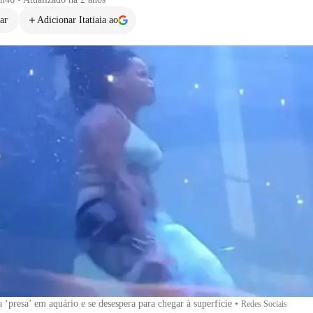
ar
Adicionar Itatiaia ao
a ‘presa’ em aquário e se desespera para chegar à superfície
•
Redes Sociais