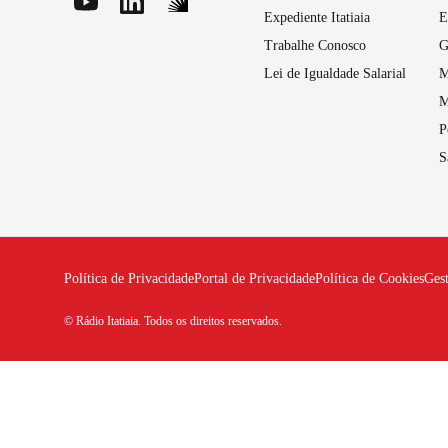
Expediente Itatiaia
E
Trabalhe Conosco
G
Lei de Igualdade Salarial
M
M
P
S
Política de Privacidade
Portal de Privacidade
Política de Cookies
Ges
© Rádio Itatiaia. Todos os direitos reservados.