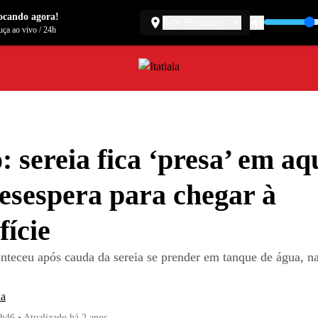
ocando agora!
Belo Horizonte
ça ao vivo
/
24h
: sereia fica ‘presa’ em aq
desespera para chegar à
fície
onteceu após cauda da sereia se prender em tanque de água, n
ia
0h46
•
Atualizado
há 2 anos