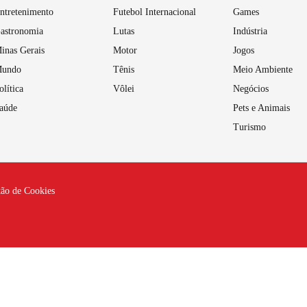
ntretenimento
Futebol Internacional
Games
astronomia
Lutas
Indústria
inas Gerais
Motor
Jogos
undo
Tênis
Meio Ambiente
olítica
Vôlei
Negócios
aúde
Pets e Animais
Turismo
tão de Cookies