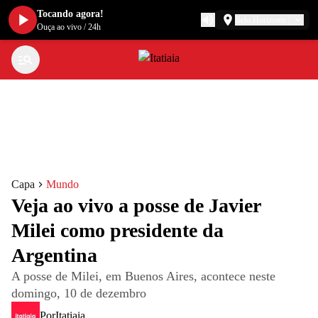
Tocando agora!
Belo Horizonte
Ouça ao vivo
/
24h
Capa
Mundo
Veja ao vivo a posse de Javier
Milei como presidente da
Argentina
A posse de Milei, em Buenos Aires, acontece neste
domingo, 10 de dezembro
Por
Itatiaia