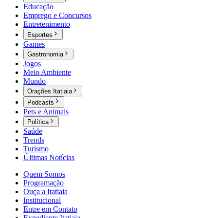
Educação
Emprego e Concursos
Entretenimento
Esportes
Games
Gastronomia
Jogos
Meio Ambiente
Mundo
Orações Itatiaia
Podcasts
Pets e Animais
Política
Saúde
Trends
Turismo
Últimas Notícias
Quem Somos
Programação
Ouça a Itatiaia
Institucional
Entre em Contato
Expediente Itatiaia