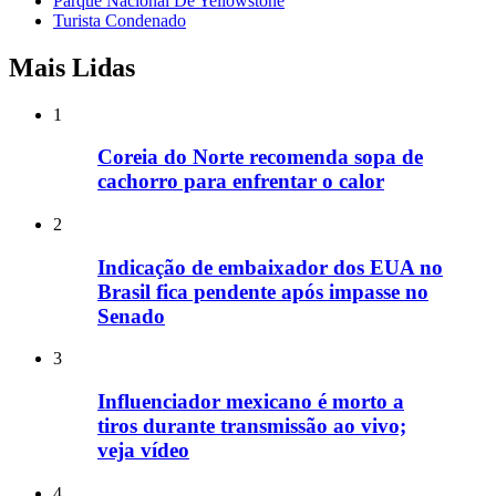
Parque Nacional De Yellowstone
Turista Condenado
Mais Lidas
1
Coreia do Norte recomenda sopa de
cachorro para enfrentar o calor
2
Indicação de embaixador dos EUA no
Brasil fica pendente após impasse no
Senado
3
Influenciador mexicano é morto a
tiros durante transmissão ao vivo;
veja vídeo
4