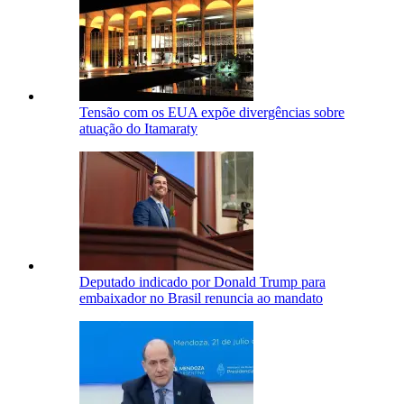
Tensão com os EUA expõe divergências sobre
atuação do Itamaraty
Deputado indicado por Donald Trump para
embaixador no Brasil renuncia ao mandato