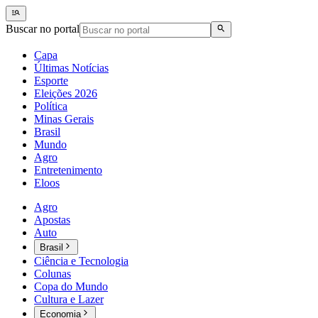
Buscar no portal
Capa
Últimas Notícias
Esporte
Eleições 2026
Política
Minas Gerais
Brasil
Mundo
Agro
Entretenimento
Eloos
Agro
Apostas
Auto
Brasil
Ciência e Tecnologia
Colunas
Copa do Mundo
Cultura e Lazer
Economia