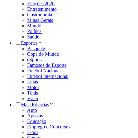
Eleições 2026
Entretenimento
Gastronomia
Minas Gerais
Mundo
Política
Saúde
Esportes
Basquete
Copa do Mundo
eSports
Famosos do Esporte
Futebol Nacional
Futebol Internacional
Lutas
Motor
Tênis
Vôlei
Mais Editorias
Auto
Apostas
Educação
Emprego e Concursos
Eloos
Games