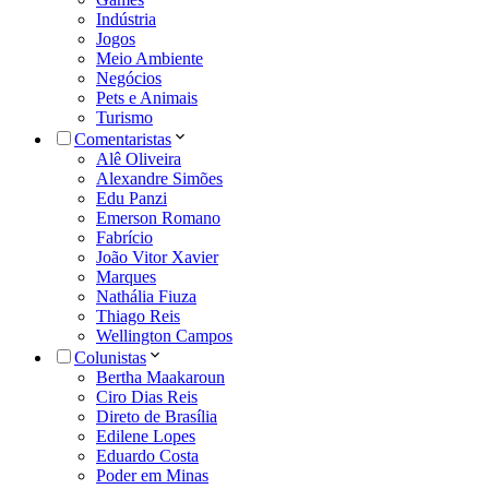
Indústria
Jogos
Meio Ambiente
Negócios
Pets e Animais
Turismo
Comentaristas
Alê Oliveira
Alexandre Simões
Edu Panzi
Emerson Romano
Fabrício
João Vitor Xavier
Marques
Nathália Fiuza
Thiago Reis
Wellington Campos
Colunistas
Bertha Maakaroun
Ciro Dias Reis
Direto de Brasília
Edilene Lopes
Eduardo Costa
Poder em Minas