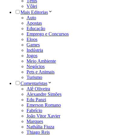
Tênis
Vôlei
Mais Editorias
Auto
Apostas
Educação
Emprego e Concursos
Eloos
Games
Indústria
Jogos
Meio Ambiente
Negócios
Pets e Animais
Turismo
Comentaristas
Alê Oliveira
Alexandre Simões
Edu Panzi
Emerson Romano
Fabrício
João Vitor Xavier
Marques
Nathália Fiuza
Thiago Reis