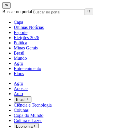
Buscar no portal
Capa
Últimas Notícias
Esporte
Eleições 2026
Política
Minas Gerais
Brasil
Mundo
Agro
Entretenimento
Eloos
Agro
Apostas
Auto
Brasil
Ciência e Tecnologia
Colunas
Copa do Mundo
Cultura e Lazer
Economia