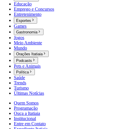
Educação
Emprego e Concursos
Entretenimento
Esportes
Games
Gastronomia
Jogos
Meio Ambiente
Mundo
Orações Itatiaia
Podcasts
Pets e Animais
Política
Saúde
Trends
Turismo
Últimas Notícias
Quem Somos
Programação
Ouça a Itatiaia
Institucional
Entre em Contato
Expediente Itatiaia