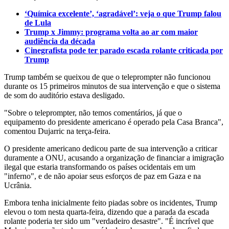
‘Química excelente’, ‘agradável’: veja o que Trump falou
de Lula
Trump x Jimmy: programa volta ao ar com maior
audiência da década
Cinegrafista pode ter parado escada rolante criticada por
Trump
Trump também se queixou de que o teleprompter não funcionou
durante os 15 primeiros minutos de sua intervenção e que o sistema
de som do auditório estava desligado.
"Sobre o teleprompter, não temos comentários, já que o
equipamento do presidente americano é operado pela Casa Branca",
comentou Dujarric na terça-feira.
O presidente americano dedicou parte de sua intervenção a criticar
duramente a ONU, acusando a organização de financiar a imigração
ilegal que estaria transformando os países ocidentais em um
"inferno", e de não apoiar seus esforços de paz em Gaza e na
Ucrânia.
Embora tenha inicialmente feito piadas sobre os incidentes, Trump
elevou o tom nesta quarta-feira, dizendo que a parada da escada
rolante poderia ter sido um "verdadeiro desastre". "É incrível que