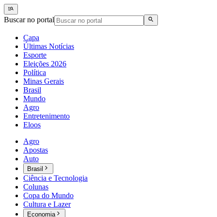
Buscar no portal
Capa
Últimas Notícias
Esporte
Eleições 2026
Política
Minas Gerais
Brasil
Mundo
Agro
Entretenimento
Eloos
Agro
Apostas
Auto
Brasil
Ciência e Tecnologia
Colunas
Copa do Mundo
Cultura e Lazer
Economia