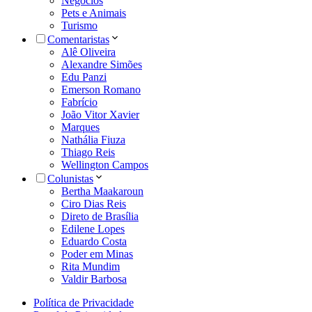
Negócios
Pets e Animais
Turismo
Comentaristas
Alê Oliveira
Alexandre Simões
Edu Panzi
Emerson Romano
Fabrício
João Vitor Xavier
Marques
Nathália Fiuza
Thiago Reis
Wellington Campos
Colunistas
Bertha Maakaroun
Ciro Dias Reis
Direto de Brasília
Edilene Lopes
Eduardo Costa
Poder em Minas
Rita Mundim
Valdir Barbosa
Política de Privacidade