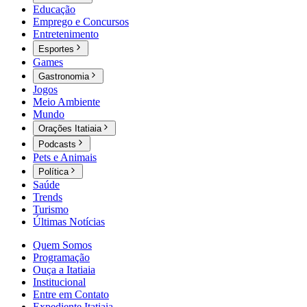
Educação
Emprego e Concursos
Entretenimento
Esportes
Games
Gastronomia
Jogos
Meio Ambiente
Mundo
Orações Itatiaia
Podcasts
Pets e Animais
Política
Saúde
Trends
Turismo
Últimas Notícias
Quem Somos
Programação
Ouça a Itatiaia
Institucional
Entre em Contato
Expediente Itatiaia