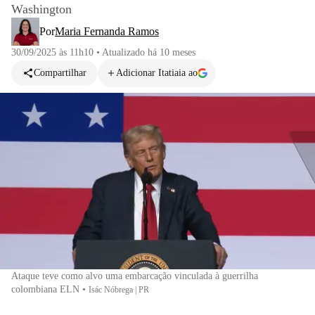
Washington
Por
Maria Fernanda Ramos
30/09/2025 às 11h10
•
Atualizado
há 10 meses
Compartilhar
Adicionar Itatiaia ao
Ataque teve como alvo uma embarcação vinculada à guerrilha
colombiana ELN
•
Isác Nóbrega | PR