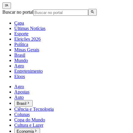
Buscar no portal
Capa
Últimas Notícias
Esporte
Eleições 2026
Política
Minas Gerais
Brasil
Mundo
Agro
Entretenimento
Eloos
Agro
Apostas
Auto
Brasil
Ciência e Tecnologia
Colunas
Copa do Mundo
Cultura e Lazer
Economia