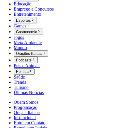
Educação
Emprego e Concursos
Entretenimento
Esportes
Games
Gastronomia
Jogos
Meio Ambiente
Mundo
Orações Itatiaia
Podcasts
Pets e Animais
Política
Saúde
Trends
Turismo
Últimas Notícias
Quem Somos
Programação
Ouça a Itatiaia
Institucional
Entre em Contato
Expediente Itatiaia