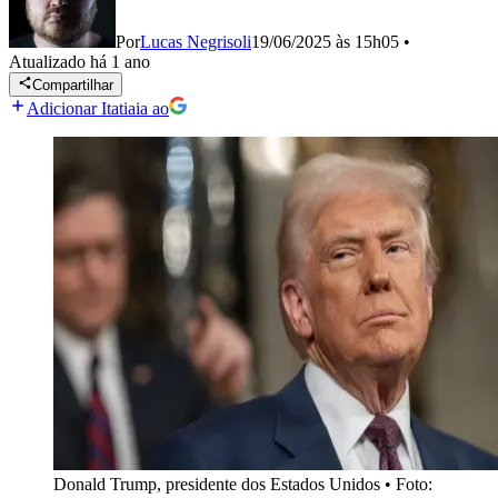
Por
Lucas Negrisoli
19/06/2025 às 15h05
•
Atualizado
há 1 ano
Compartilhar
Adicionar Itatiaia ao
Donald Trump, presidente dos Estados Unidos
•
Foto: