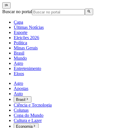
Buscar no portal
Capa
Últimas Notícias
Esporte
Eleições 2026
Política
Minas Gerais
Brasil
Mundo
Agro
Entretenimento
Eloos
Agro
Apostas
Auto
Brasil
Ciência e Tecnologia
Colunas
Copa do Mundo
Cultura e Lazer
Economia