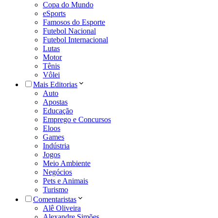
Copa do Mundo
eSports
Famosos do Esporte
Futebol Nacional
Futebol Internacional
Lutas
Motor
Tênis
Vôlei
Mais Editorias
Auto
Apostas
Educação
Emprego e Concursos
Eloos
Games
Indústria
Jogos
Meio Ambiente
Negócios
Pets e Animais
Turismo
Comentaristas
Alê Oliveira
Alexandre Simões