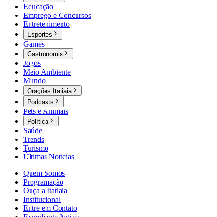
Educação
Emprego e Concursos
Entretenimento
Esportes
Games
Gastronomia
Jogos
Meio Ambiente
Mundo
Orações Itatiaia
Podcasts
Pets e Animais
Política
Saúde
Trends
Turismo
Últimas Notícias
Quem Somos
Programação
Ouça a Itatiaia
Institucional
Entre em Contato
Expediente Itatiaia