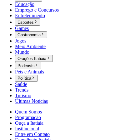
Educação
Emprego e Concursos
Entretenimento
Esportes
Games
Gastronomia
Jogos
Meio Ambiente
Mundo
Orações Itatiaia
Podcasts
Pets e Animais
Política
Saúde
Trends
Turismo
Últimas Notícias
Quem Somos
Programação
Ouça a Itatiaia
Institucional
Entre em Contato
Expediente Itatiaia