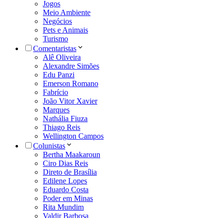
Jogos
Meio Ambiente
Negócios
Pets e Animais
Turismo
Comentaristas
Alê Oliveira
Alexandre Simões
Edu Panzi
Emerson Romano
Fabrício
João Vitor Xavier
Marques
Nathália Fiuza
Thiago Reis
Wellington Campos
Colunistas
Bertha Maakaroun
Ciro Dias Reis
Direto de Brasília
Edilene Lopes
Eduardo Costa
Poder em Minas
Rita Mundim
Valdir Barbosa