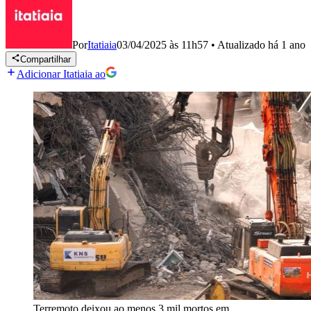
Por
Itatiaia
03/04/2025 às 11h57
•
Atualizado
há 1 ano
Compartilhar
Adicionar Itatiaia ao
Terremoto deixou ao menos 3 mil mortos em