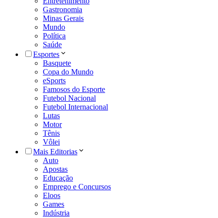
Entretenimento
Gastronomia
Minas Gerais
Mundo
Política
Saúde
Esportes
Basquete
Copa do Mundo
eSports
Famosos do Esporte
Futebol Nacional
Futebol Internacional
Lutas
Motor
Tênis
Vôlei
Mais Editorias
Auto
Apostas
Educação
Emprego e Concursos
Eloos
Games
Indústria