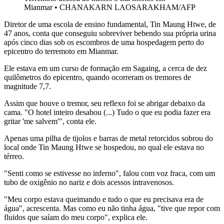
Mianmar
•
CHANAKARN LAOSARAKHAM/AFP
Diretor de uma escola de ensino fundamental, Tin Maung Htwe, de
47 anos, conta que conseguiu sobreviver bebendo sua própria urina
após cinco dias sob os escombros de uma hospedagem perto do
epicentro do terremoto em Mianmar.
Ele estava em um curso de formação em Sagaing, a cerca de dez
quilômetros do epicentro, quando ocorreram os tremores de
magnitude 7,7.
Assim que houve o tremor, seu reflexo foi se abrigar debaixo da
cama. "O hotel inteiro desabou (...) Tudo o que eu podia fazer era
gritar 'me salvem'", conta ele.
Apenas uma pilha de tijolos e barras de metal retorcidos sobrou do
local onde Tin Maung Htwe se hospedou, no qual ele estava no
térreo.
"Senti como se estivesse no inferno", falou com voz fraca, com um
tubo de oxigênio no nariz e dois acessos intravenosos.
"Meu corpo estava queimando e tudo o que eu precisava era de
água", acrescenta. Mas como eu não tinha água, "tive que repor com
fluidos que saíam do meu corpo", explica ele.