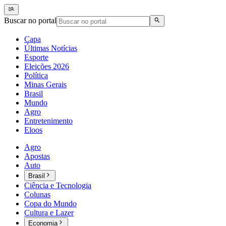
Buscar no portal
Capa
Últimas Notícias
Esporte
Eleições 2026
Política
Minas Gerais
Brasil
Mundo
Agro
Entretenimento
Eloos
Agro
Apostas
Auto
Brasil
Ciência e Tecnologia
Colunas
Copa do Mundo
Cultura e Lazer
Economia