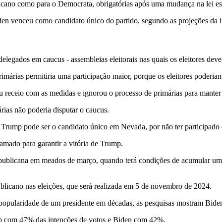
licano como para o Democrata, obrigatórias após uma mudança na lei es
den venceu como candidato único do partido, segundo as projeções da 
legados em caucus - assembleias eleitorais nas quais os eleitores dev
márias permitiria uma participação maior, porque os eleitores poderia
receio com as medidas e ignorou o processo de primárias para manter o
ias não poderia disputar o caucus.
e Trump pode ser o candidato único em Nevada, por não ter participado 
ramado para garantir a vitória de Trump.
publicana em meados de março, quando terá condições de acumular uma
blicano nas eleições, que será realizada em 5 de novembro de 2024.
e popularidade de um presidente em décadas, as pesquisas mostram Bid
 com 47% das intenções de votos e Biden com 42%.