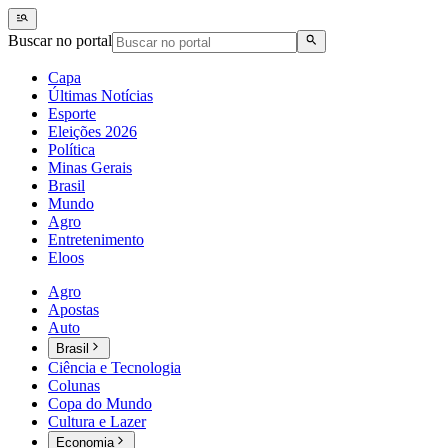
Buscar no portal
Capa
Últimas Notícias
Esporte
Eleições 2026
Política
Minas Gerais
Brasil
Mundo
Agro
Entretenimento
Eloos
Agro
Apostas
Auto
Brasil
Ciência e Tecnologia
Colunas
Copa do Mundo
Cultura e Lazer
Economia