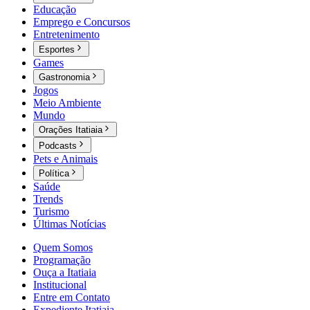
Educação
Emprego e Concursos
Entretenimento
Esportes
Games
Gastronomia
Jogos
Meio Ambiente
Mundo
Orações Itatiaia
Podcasts
Pets e Animais
Política
Saúde
Trends
Turismo
Últimas Notícias
Quem Somos
Programação
Ouça a Itatiaia
Institucional
Entre em Contato
Expediente Itatiaia