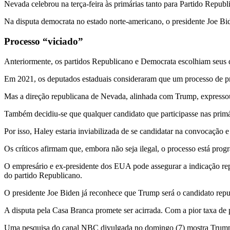
Nevada celebrou na terça-feira às primárias tanto para Partido Repub
Na disputa democrata no estado norte-americano, o presidente Joe Bi
Processo “viciado”
Anteriormente, os partidos Republicano e Democrata escolhiam seus de
Em 2021, os deputados estaduais consideraram que um processo de pri
Mas a direção republicana de Nevada, alinhada com Trump, expressou 
Também decidiu-se que qualquer candidato que participasse nas primár
Por isso, Haley estaria inviabilizada de se candidatar na convocação 
Os críticos afirmam que, embora não seja ilegal, o processo está prog
O empresário e ex-presidente dos EUA pode assegurar a indicação re
do partido Republicano.
O presidente Joe Biden já reconhece que Trump será o candidato repu
A disputa pela Casa Branca promete ser acirrada. Com a pior taxa d
Uma pesquisa do canal NBC divulgada no domingo (7) mostra Trump