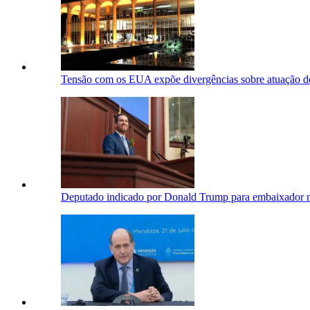
Tensão com os EUA expõe divergências sobre atuação d
Deputado indicado por Donald Trump para embaixador n