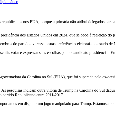
diplomático
os republicanos nos EUA, porque a primária não atribui delegados para 
 à presidência dos Estados Unidos em 2024, que se opõe à reeleição do 
mbros do partido expressem suas preferências eleitorais no estado de
cutir, votar e expressar suas escolhas para o candidato presidencial. 
ex-governadora da Carolina no Sul (EUA), que foi superada pelo ex-pr
 As pesquisas indicam outra vitória de Trump na Carolina do Sul daqui
lo partido Republicano entre 2011-2017.
ortamos em disputar um jogo manipulado para Trump. Estamos a todo 