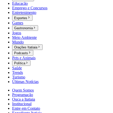
Educação
Emprego e Concursos
Entretenimento
Esportes
Games
Gastronomia
Jogos
Meio Ambiente
Mundo
Orações Itatiaia
Podcasts
Pets e Animais
Política
Saúde
Trends
Turismo
Últimas Notícias
Quem Somos
Programação
Ouça a Itatiaia
Institucional
Entre em Contato
Expediente Itatiaia