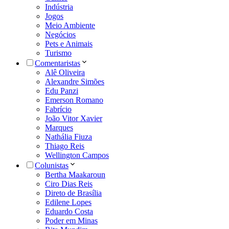
Indústria
Jogos
Meio Ambiente
Negócios
Pets e Animais
Turismo
Comentaristas
Alê Oliveira
Alexandre Simões
Edu Panzi
Emerson Romano
Fabrício
João Vitor Xavier
Marques
Nathália Fiuza
Thiago Reis
Wellington Campos
Colunistas
Bertha Maakaroun
Ciro Dias Reis
Direto de Brasília
Edilene Lopes
Eduardo Costa
Poder em Minas