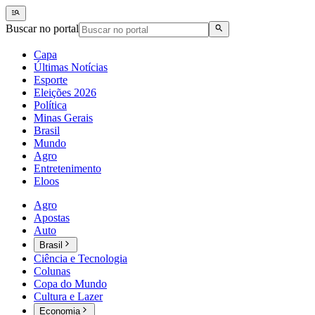
Buscar no portal
Capa
Últimas Notícias
Esporte
Eleições 2026
Política
Minas Gerais
Brasil
Mundo
Agro
Entretenimento
Eloos
Agro
Apostas
Auto
Brasil
Ciência e Tecnologia
Colunas
Copa do Mundo
Cultura e Lazer
Economia