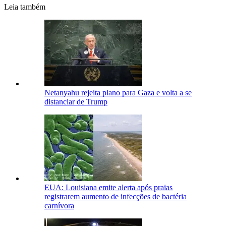
Leia também
Netanyahu rejeita plano para Gaza e volta a se
distanciar de Trump
EUA: Louisiana emite alerta após praias
registrarem aumento de infecções de bactéria
carnívora