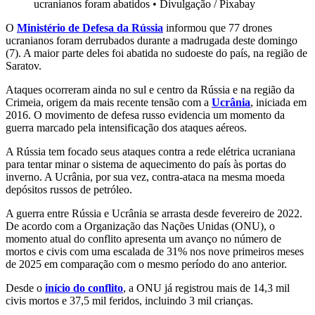
ucranianos foram abatidos
•
Divulgação / Pixabay
O
Ministério de Defesa da Rússia
informou que 77 drones
ucranianos foram derrubados durante a madrugada deste domingo
(7). A maior parte deles foi abatida no sudoeste do país, na região de
Saratov.
Ataques ocorreram ainda no sul e centro da Rússia e na região da
Crimeia, origem da mais recente tensão com a
Ucrânia
, iniciada em
2016. O movimento de defesa russo evidencia um momento da
guerra marcado pela intensificação dos ataques aéreos.
A Rússia tem focado seus ataques contra a rede elétrica ucraniana
para tentar minar o sistema de aquecimento do país às portas do
inverno. A Ucrânia, por sua vez, contra-ataca na mesma moeda
depósitos russos de petróleo.
A guerra entre Rússia e Ucrânia se arrasta desde fevereiro de 2022.
De acordo com a Organização das Nações Unidas (ONU), o
momento atual do conflito apresenta um avanço no número de
mortos e civis com uma escalada de 31% nos nove primeiros meses
de 2025 em comparação com o mesmo período do ano anterior.
Desde o
início do conflito
, a ONU já registrou mais de 14,3 mil
civis mortos e 37,5 mil feridos, incluindo 3 mil crianças.