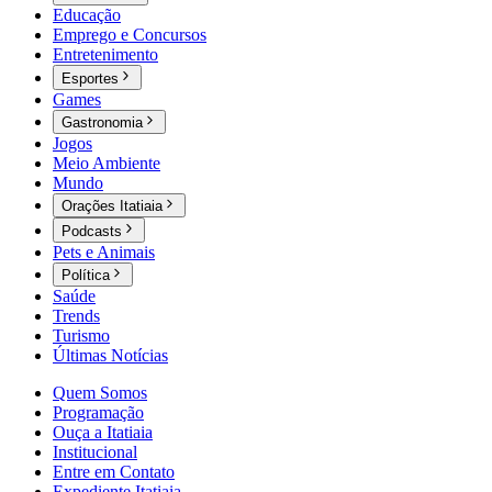
Educação
Emprego e Concursos
Entretenimento
Esportes
Games
Gastronomia
Jogos
Meio Ambiente
Mundo
Orações Itatiaia
Podcasts
Pets e Animais
Política
Saúde
Trends
Turismo
Últimas Notícias
Quem Somos
Programação
Ouça a Itatiaia
Institucional
Entre em Contato
Expediente Itatiaia