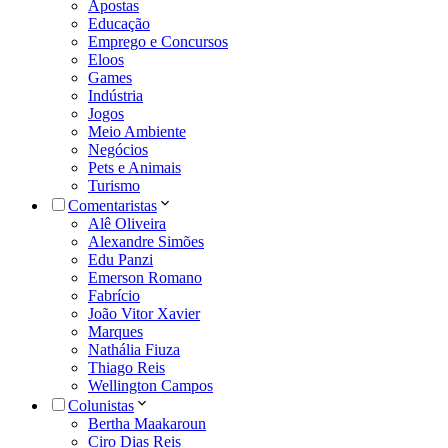
Apostas
Educação
Emprego e Concursos
Eloos
Games
Indústria
Jogos
Meio Ambiente
Negócios
Pets e Animais
Turismo
Comentaristas
Alê Oliveira
Alexandre Simões
Edu Panzi
Emerson Romano
Fabrício
João Vitor Xavier
Marques
Nathália Fiuza
Thiago Reis
Wellington Campos
Colunistas
Bertha Maakaroun
Ciro Dias Reis