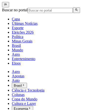
Buscar no portal
Capa
Últimas Notícias
Esporte
Eleições 2026
Política
Minas Gerais
Brasil
Mundo
Agro
Entretenimento
Eloos
Agro
Apostas
Auto
Brasil
Ciência e Tecnologia
Colunas
Copa do Mundo
Cultura e Lazer
Economia