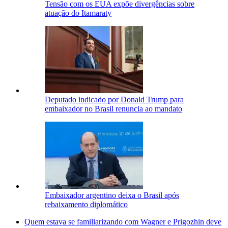
Tensão com os EUA expõe divergências sobre
atuação do Itamaraty
Deputado indicado por Donald Trump para
embaixador no Brasil renuncia ao mandato
Embaixador argentino deixa o Brasil após
rebaixamento diplomático
Quem estava se familiarizando com Wagner e Prigozhin deve