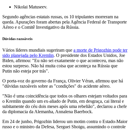
Nikolai Matuseev.
Segundo agências estatais russas, os 10 tripulantes morreram na
queda. Apurações foram abertas pela Agência Federal de Transporte
Aéreo e o Comitê Investigativo da Rússia.
Dúvidas razoáveis
Vários líderes mundiais sugeriram que
a morte de Prigozhin pode ter
sido planejada pelo Kremlin
. O presidente dos Estados Unidos, Joe
Biden, afirmou: "Eu não sei exatamente o que aconteceu, mas não
estou surpreso. Não há muita coisa que aconteça na Rússia que
Putin não esteja por trás".
O porta-voz do governo da França, Olivier Véran, afirmou que há
"dúvidas razoáveis sobre as "condições" do acidente aéreo.
"Não é uma coincidência que todos os olhares estejam voltados para
o Kremlin quando um ex-aliado de Putin, em desgraça, cai literal e
subitamente do céu dois meses após uma rebelião", declarou a chefe
da diplomacia da Alemanha, Annalena Baerbock.
Em 24 de junho, Prigozhin liderou um motim contra o Estado-Maior
russo e o ministro da Defesa, Serguei Shoigu, assumindo o controle