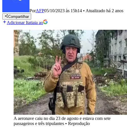
Por
AFP
05/10/2023 às 15h14
•
Atualizado
há 2 anos
Compartilhar
Adicionar Itatiaia ao
A aeronave caiu no dia 23 de agosto e estava com sete
passageiros e três tripulantes
•
Reprodução