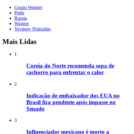
Grupo Wagner
Putin
Russia
Wagner
Yevgeny Prigozhin
Mais Lidas
1
Coreia do Norte recomenda sopa de
cachorro para enfrentar o calor
2
Indicação de embaixador dos EUA no
Brasil fica pendente após impasse no
Senado
3
Influenciador mexicano é morto a