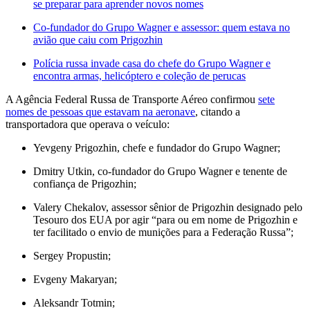
se preparar para aprender novos nomes
Co-fundador do Grupo Wagner e assessor: quem estava no
avião que caiu com Prigozhin
Polícia russa invade casa do chefe do Grupo Wagner e
encontra armas, helicóptero e coleção de perucas
A Agência Federal Russa de Transporte Aéreo confirmou
sete
nomes de pessoas que estavam na aeronave
, citando a
transportadora que operava o veículo:
Yevgeny Prigozhin, chefe e fundador do Grupo Wagner;
Dmitry Utkin, co-fundador do Grupo Wagner e tenente de
confiança de Prigozhin;
Valery Chekalov, assessor sênior de Prigozhin designado pelo
Tesouro dos EUA por agir “para ou em nome de Prigozhin e
ter facilitado o envio de munições para a Federação Russa”;
Sergey Propustin;
Evgeny Makaryan;
Aleksandr Totmin;