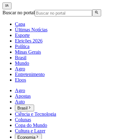
Buscar no portal
Capa
Últimas Notícias
Esporte
Eleições 2026
Política
Minas Gerais
Brasil
Mundo
Agro
Entretenimento
Eloos
Agro
Apostas
Auto
Brasil
Ciência e Tecnologia
Colunas
Copa do Mundo
Cultura e Lazer
Economia