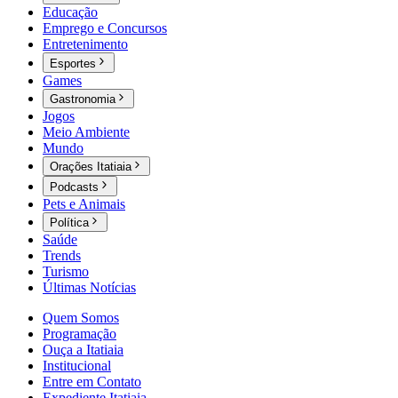
Educação
Emprego e Concursos
Entretenimento
Esportes
Games
Gastronomia
Jogos
Meio Ambiente
Mundo
Orações Itatiaia
Podcasts
Pets e Animais
Política
Saúde
Trends
Turismo
Últimas Notícias
Quem Somos
Programação
Ouça a Itatiaia
Institucional
Entre em Contato
Expediente Itatiaia