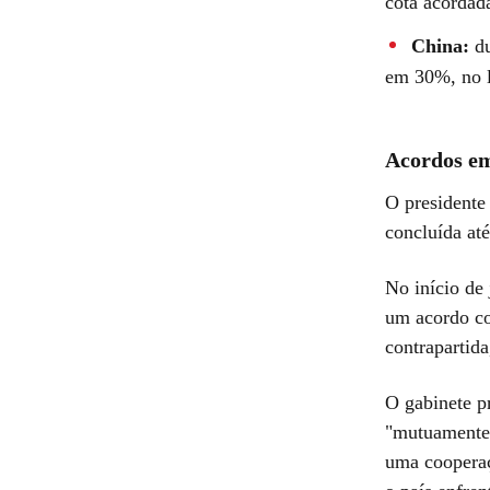
cota acordad
China:
du
em 30%, no 
Acordos em
O presidente
concluída até
No início de
um acordo co
contrapartida
O gabinete p
"mutuamente 
uma cooperaç