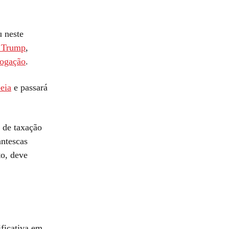
 neste
d Trump
,
rogação
.
eia
e passará
s de taxação
antescas
to, deve
ificativa em