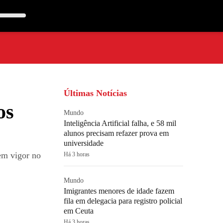
Últimas Notícias
os
Mundo
Inteligência Artificial falha, e 58 mil
alunos precisam refazer prova em
universidade
em vigor no
Há 3 horas
Mundo
Imigrantes menores de idade fazem
fila em delegacia para registro policial
em Ceuta
Há 3 horas