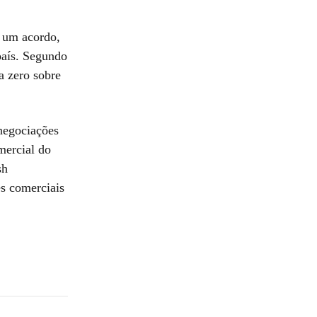
 um acordo,
país. Segundo
fa zero sobre
negociações
mercial do
sh
s comerciais