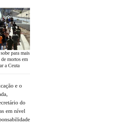
: sobe para mais
 de mortos em
gar a Ceuta
icação e o
nda,
cretário do
as em nível
sponsabilidade