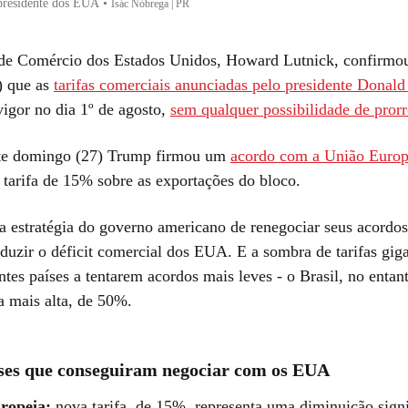
presidente dos EUA
•
Isác Nóbrega | PR
 de Comércio dos Estados Unidos, Howard Lutnick, confirmou
) que as
tarifas comerciais anunciadas pelo presidente Donal
vigor no dia 1º de agosto,
sem qualquer possibilidade de pror
e domingo (27) Trump firmou um
acordo com a União Europ
 tarifa de 15% sobre as exportações do bloco.
 a estratégia do governo americano de renegociar seus acordo
eduzir o déficit comercial dos EUA. E a sombra de tarifas gig
ntes países a tentarem acordos mais leves - o Brasil, no entan
a mais alta, de 50%.
íses que conseguiram negociar com os EUA
ropeia:
nova tarifa, de 15%, representa uma diminuição sign