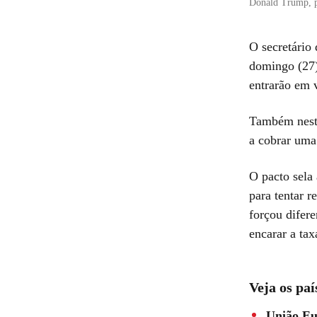
Donald Trump, 
O secretário
domingo (27
entrarão em 
Também nest
a cobrar uma
O pacto sela
para tentar r
forçou difere
encarar a tax
Veja os pa
União Eu