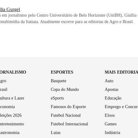
lia Gurgel
em jornalismo pelo Centro Universitário de Belo Horizonte (UniBH), Giullia
 multimídia da Itatiaia. Atualmente escreve para as editorias de Agro e Brasil.
JORNALISMO
ESPORTES
MAIS EDITORI
gro
Basquete
Auto
rasil
Copa do Mundo
Apostas
ultura e Lazer
eSports
Educação
conomia
Famosos do Esporte
Emprego e Concur
leições 2026
Futebol Nacional
Eloos
ntretenimento
Futebol Internacional
Games
astronomia
Lutas
Indústria