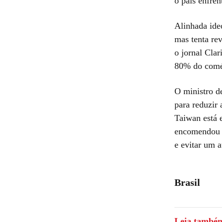
o país enfren
Alinhada ide
mas tenta rev
o jornal Clar
80% do comér
O ministro d
para reduzir
Taiwan está 
encomendou 2
e evitar um 
Brasil
Leia també