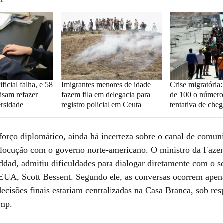
ificial falha, e 58
Imigrantes menores de idade
Crise migratória
isam refazer
fazem fila em delegacia para
de 100 o número
rsidade
registro policial em Ceuta
tentativa de che
forço diplomático, ainda há incerteza sobre o canal de comun
erlocução com o governo norte-americano. O ministro da Faze
dad, admitiu dificuldades para dialogar diretamente com o se
EUA, Scott Bessent. Segundo ele, as conversas ocorrem apen
decisões finais estariam centralizadas na Casa Branca, sob re
ump.