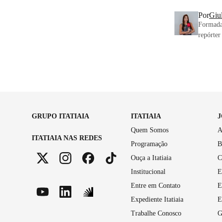
Por
Giul
Formada 
repórter
GRUPO ITATIAIA
ITATIAIA
Quem Somos
A
ITATIAIA NAS REDES
Programação
B
Ouça a Itatiaia
C
Institucional
E
Entre em Contato
E
Expediente Itatiaia
E
Trabalhe Conosco
G