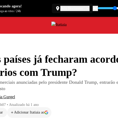
ocando agora!
Belo Horizonte
ça ao vivo
/
24h
 países já fecharam acord
ários com Trump?
omerciais anunciadas pelo presidente Donald Trump, entrarão 
sto
ia Gurgel
5h07
•
Atualizado
há 1 ano
ar
Adicionar Itatiaia ao