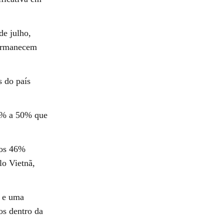
de julho,
permanecem
 do país
5% a 50% que
dos 46%
lo Vietnã,
s e uma
os dentro da