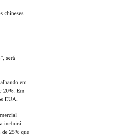
os chineses
", será
abalhando em
 de 20%. Em
dos EUA.
omercial
 incluirá
as de 25% que