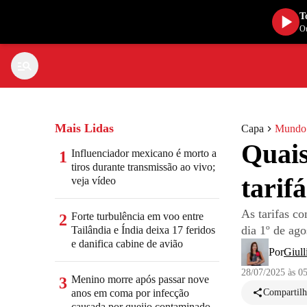
T
Ou
Mais Lidas
Capa
Mundo
Quais
Influenciador mexicano é morto a
1
tiros durante transmissão ao vivo;
tarif
veja vídeo
As tarifas c
Forte turbulência em voo entre
2
dia 1º de ago
Tailândia e Índia deixa 17 feridos
e danifica cabine de avião
Por
Giull
28/07/2025 às 0
Menino morre após passar nove
3
anos em coma por infecção
Compartilh
causada por queijo contaminado