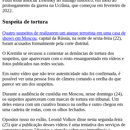
Putin tenta associar Zelensky ao inimigo histórico, em meio ao
prolongamento da guerra na Ucrânia, que começou em fevereiro de
2022.
Suspeita de tortura
Quatro suspeitos de realizarem um ataque terrorista em uma casa de
shows em Moscou
, capital da Rússia, na noite de sexta-feira (22),
foram acusados formalmente pela corte distrital.
O Kremlin se recusou a comentar as denúncias de tortura dos
suspeitos, que apareceram com o rosto ensanguentado em vídeos e
fotos publicados nas redes sociais.
Em outro vídeo que não teve autenticidade não foi confirmada, é
possível ver uma pessoa fora de câmera cortando a orelha do que
parece ser um dos suspeitos.
Durante a audiência de custódia em Moscou, nesse domingo (24),
os suspeitos apareceram com marcas de tortura em tribunal. Um
deles estava com um curativo branco na orelha e outro chegou em
uma cadeira de rodas, com os olhos fechados.
Opositor russo no exílio, Leonid Volkov disse nesta segunda-feira
(25) que a publicação desses vídeos é uma tentativa dos serviços de
segurança russos "desviar a atenção sobre sua impotência e