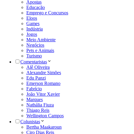
Apostas
Educação
Emprego e Concursos
Eloos
Games
Indústria
Jogos
Meio Ambiente
Negócios
Pets e Animais
Turismo
Comentaristas
Alê Oliveira
Alexandre Simões
Edu Panzi
Emerson Romano
Fabrício
João Vitor Xavier
Marques
Nathália Fiuza
Thiago Reis
Wellington Campos
Colunistas
Bertha Maakaroun
Ciro Dias Reis