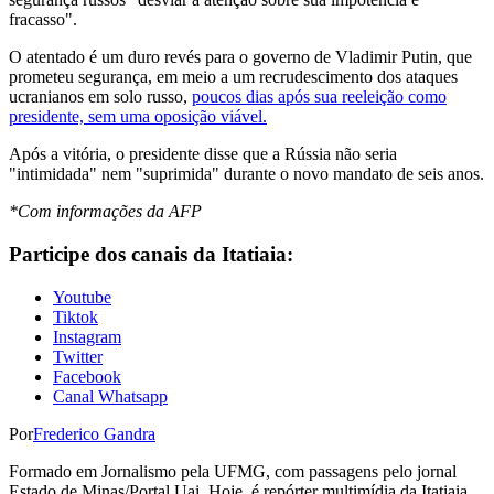
fracasso".
O atentado é um duro revés para o governo de Vladimir Putin, que
prometeu segurança, em meio a um recrudescimento dos ataques
ucranianos em solo russo,
poucos dias após sua reeleição como
presidente, sem uma oposição viável.
Após a vitória, o presidente disse que a Rússia não seria
"intimidada" nem "suprimida" durante o novo mandato de seis anos.
*Com informações da AFP
Participe dos canais da Itatiaia:
Youtube
Tiktok
Instagram
Twitter
Facebook
Canal Whatsapp
Por
Frederico Gandra
Formado em Jornalismo pela UFMG, com passagens pelo jornal
Estado de Minas/Portal Uai. Hoje, é repórter multimídia da Itatiaia.