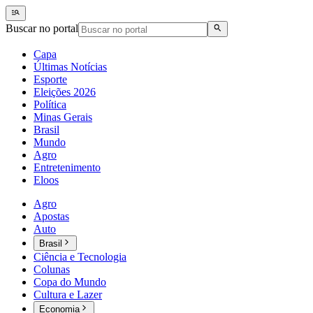
Buscar no portal
Capa
Últimas Notícias
Esporte
Eleições 2026
Política
Minas Gerais
Brasil
Mundo
Agro
Entretenimento
Eloos
Agro
Apostas
Auto
Brasil
Ciência e Tecnologia
Colunas
Copa do Mundo
Cultura e Lazer
Economia