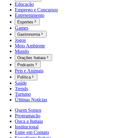
Educação
Emprego e Concursos
Entretenimento
Esportes
Games
Gastronomia
Jogos
Meio Ambiente
Mundo
Orações Itatiaia
Podcasts
Pets e Animais
Política
Saúde
Trends
Turismo
Últimas Notícias
Quem Somos
Programação
Ouça a Itatiaia
Institucional
Entre em Contato
Expediente Itatiaia