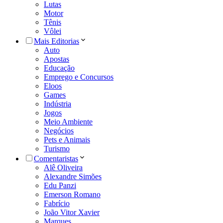
Lutas
Motor
Tênis
Vôlei
Mais Editorias
Auto
Apostas
Educação
Emprego e Concursos
Eloos
Games
Indústria
Jogos
Meio Ambiente
Negócios
Pets e Animais
Turismo
Comentaristas
Alê Oliveira
Alexandre Simões
Edu Panzi
Emerson Romano
Fabrício
João Vitor Xavier
Marques