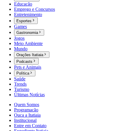
Educação
Emprego e Concursos
Entretenimento
Esportes
Games
Gastronomia
Jogos
Meio Ambiente
Mundo
Orações Itatiaia
Podcasts
Pets e Animais
Política
Saúde
Trends
Turismo
Últimas Notícias
Quem Somos
Programação
Ouça a Itatiaia
Institucional
Entre em Contato
Expediente Itatiaia