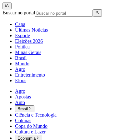
Buscar no portal
Capa
Últimas Notícias
Esporte
Eleições 2026
Política
Minas Gerais
Brasil
Mundo
Agro
Entretenimento
Eloos
Agro
Apostas
Auto
Brasil
Ciência e Tecnologia
Colunas
Copa do Mundo
Cultura e Lazer
Economia