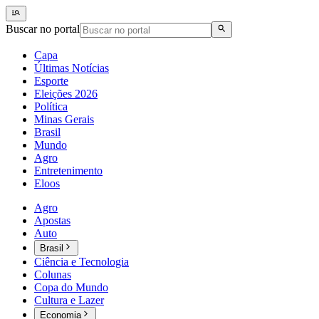
Buscar no portal
Capa
Últimas Notícias
Esporte
Eleições 2026
Política
Minas Gerais
Brasil
Mundo
Agro
Entretenimento
Eloos
Agro
Apostas
Auto
Brasil
Ciência e Tecnologia
Colunas
Copa do Mundo
Cultura e Lazer
Economia