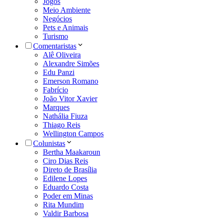
Jogos
Meio Ambiente
Negócios
Pets e Animais
Turismo
Comentaristas
Alê Oliveira
Alexandre Simões
Edu Panzi
Emerson Romano
Fabrício
João Vitor Xavier
Marques
Nathália Fiuza
Thiago Reis
Wellington Campos
Colunistas
Bertha Maakaroun
Ciro Dias Reis
Direto de Brasília
Edilene Lopes
Eduardo Costa
Poder em Minas
Rita Mundim
Valdir Barbosa