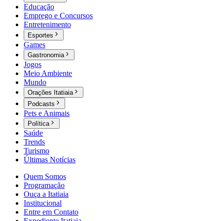
Educação
Emprego e Concursos
Entretenimento
Esportes
Games
Gastronomia
Jogos
Meio Ambiente
Mundo
Orações Itatiaia
Podcasts
Pets e Animais
Política
Saúde
Trends
Turismo
Últimas Notícias
Quem Somos
Programação
Ouça a Itatiaia
Institucional
Entre em Contato
Expediente Itatiaia