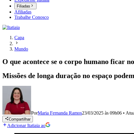
Filiadas
Afiliadas
Trabalhe Conosco
Capa
Mundo
O que acontece se o corpo humano ficar n
Missões de longa duração no espaço pode
Por
Maria Fernanda Ramos
23/03/2025 às 09h06
•
Atu
Compartilhar
Adicionar Itatiaia ao