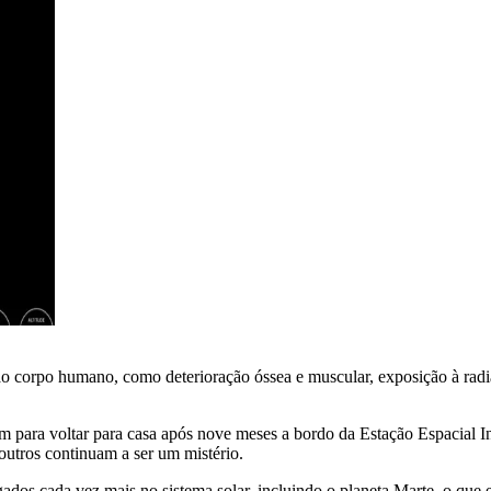
 corpo humano, como deterioração óssea e muscular, exposição à radia
para voltar para casa após nove meses a bordo da Estação Espacial Inte
utros continuam a ser um mistério.
os cada vez mais no sistema solar, incluindo o planeta Marte, o que e