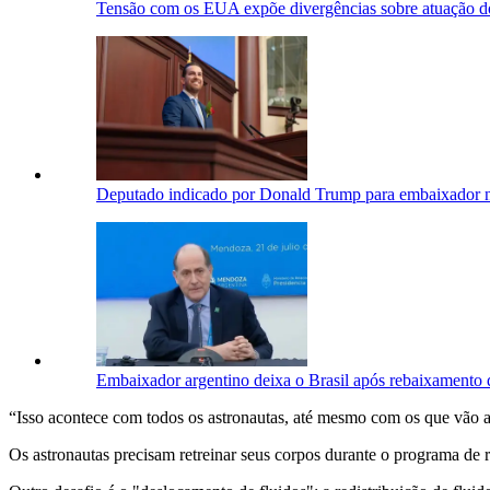
Tensão com os EUA expõe divergências sobre atuação d
Deputado indicado por Donald Trump para embaixador n
Embaixador argentino deixa o Brasil após rebaixamento 
“Isso acontece com todos os astronautas, até mesmo com os que vão a
Os astronautas precisam retreinar seus corpos durante o programa de r