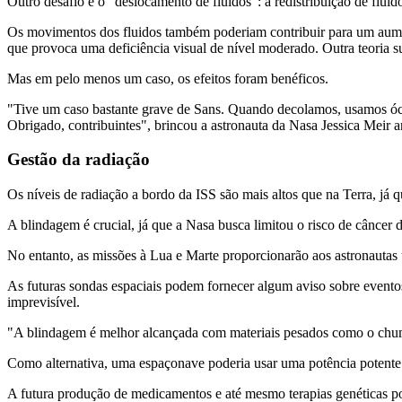
Outro desafio é o "deslocamento de fluidos": a redistribuição de fluid
Os movimentos dos fluidos também poderiam contribuir para um aumen
que provoca uma deficiência visual de nível moderado. Outra teoria s
Mas em pelo menos um caso, os efeitos foram benéficos.
"Tive um caso bastante grave de Sans. Quando decolamos, usamos óculo
Obrigado, contribuintes", brincou a astronauta da Nasa Jessica Meir 
Gestão da radiação
Os níveis de radiação a bordo da ISS são mais altos que na Terra, já 
A blindagem é crucial, já que a Nasa busca limitou o risco de câncer 
No entanto, as missões à Lua e Marte proporcionarão aos astronautas 
As futuras sondas espaciais podem fornecer algum aviso sobre evento
imprevisível.
"A blindagem é melhor alcançada com materiais pesados como o chumb
Como alternativa, uma espaçonave poderia usar uma potência potente e
A futura produção de medicamentos e até mesmo terapias genéticas po