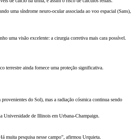
is de cálcio na urina, e assim o risco de cálculos renais.
ando uma síndrome neuro-ocular associada ao voo espacial (Sans),
o uma visão excelente: a cirurgia corretiva mais cara possível.
o terrestre ainda fornece uma proteção significativa.
a provenientes do Sol), mas a radiação cósmica continua sendo
da Universidade de Illinois em Urbana-Champaign.
“Há muita pesquisa nesse campo”, afirmou Urquieta.