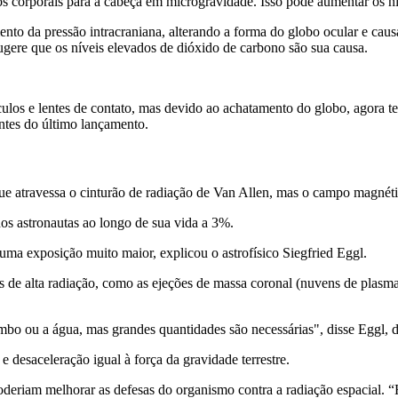
os corporais para a cabeça em microgravidade. Isso pode aumentar os níve
to da pressão intracraniana, alterando a forma do globo ocular e caus
ugere que os níveis elevados de dióxido de carbono são sua causa.
s e lentes de contato, mas devido ao achatamento do globo, agora tenh
antes do último lançamento.
que atravessa o cinturão de radiação de Van Allen, mas o campo magnétic
dos astronautas ao longo de sua vida a 3%.
uma exposição muito maior, explicou o astrofísico Siegfried Eggl.
s de alta radiação, como as ejeções de massa coronal (nuvens de plasm
o ou a água, mas grandes quantidades são necessárias", disse Eggl, 
 desaceleração igual à força da gravidade terrestre.
deriam melhorar as defesas do organismo contra a radiação espacial. 