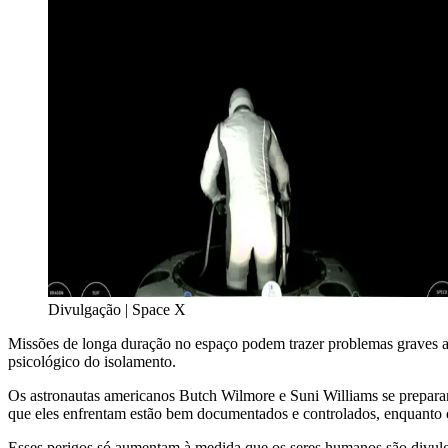
Divulgação | Space X
Missões de longa duração no espaço podem trazer problemas graves ao
psicológico do isolamento.
Os astronautas americanos Butch Wilmore e Suni Williams se preparam 
que eles enfrentam estão bem documentados e controlados, enquanto o
Esses perigos só aumentam à medida que os seres humanos são divulgad