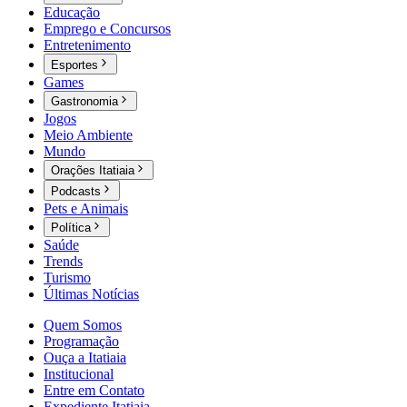
Educação
Emprego e Concursos
Entretenimento
Esportes
Games
Gastronomia
Jogos
Meio Ambiente
Mundo
Orações Itatiaia
Podcasts
Pets e Animais
Política
Saúde
Trends
Turismo
Últimas Notícias
Quem Somos
Programação
Ouça a Itatiaia
Institucional
Entre em Contato
Expediente Itatiaia