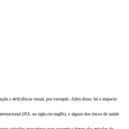
ção e deficiência visual, por exemplo. Além disso, há o impacto
rnacional (ISS, na sigla em inglês), e alguns dos riscos de saúde
xige soluções inovadoras para garantir o futuro das missões de