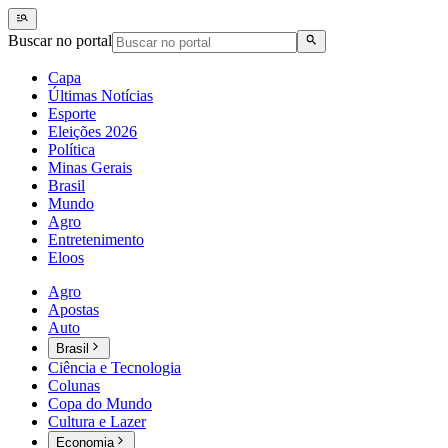
Buscar no portal
Capa
Últimas Notícias
Esporte
Eleições 2026
Política
Minas Gerais
Brasil
Mundo
Agro
Entretenimento
Eloos
Agro
Apostas
Auto
Brasil
Ciência e Tecnologia
Colunas
Copa do Mundo
Cultura e Lazer
Economia