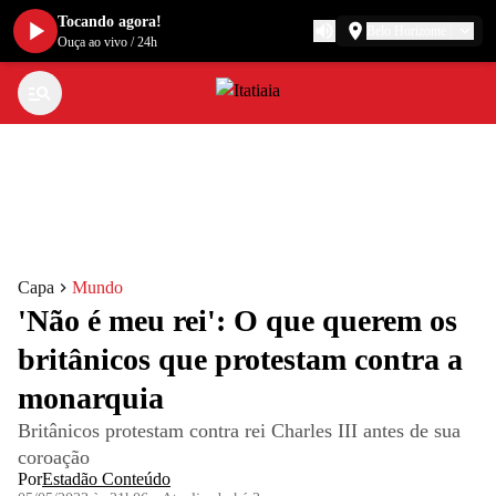
Tocando agora!
Belo Horizonte
Ouça ao vivo
/
24h
Capa
Mundo
'Não é meu rei': O que querem os
britânicos que protestam contra a
monarquia
Britânicos protestam contra rei Charles III antes de sua
coroação
Por
Estadão Conteúdo