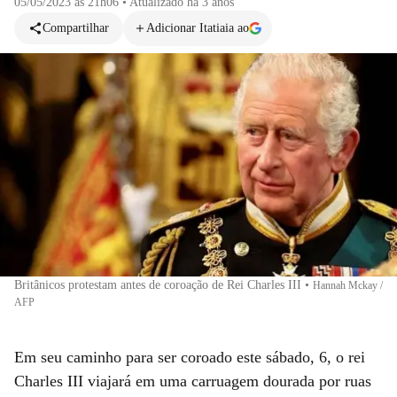
05/05/2023 às 21h06
•
Atualizado
há 3 anos
Compartilhar
Adicionar Itatiaia ao
Britânicos protestam antes de coroação de Rei Charles III
•
Hannah Mckay /
AFP
Em seu caminho para ser coroado este sábado, 6, o rei
Charles III viajará em uma carruagem dourada por ruas