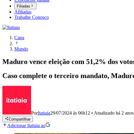
Filiadas
Afiliadas
Trabalhe Conosco
Capa
Mundo
Maduro vence eleição com 51,2% dos votos,
Caso complete o terceiro mandato, Madur
Por
Itatiaia
29/07/2024 às 06h12
•
Atualizado
há 2 anos
Compartilhar
Adicionar Itatiaia ao