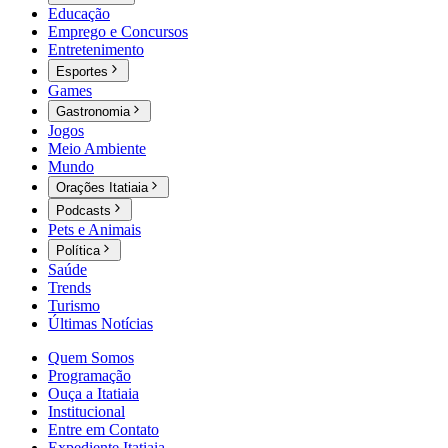
Educação
Emprego e Concursos
Entretenimento
Esportes
Games
Gastronomia
Jogos
Meio Ambiente
Mundo
Orações Itatiaia
Podcasts
Pets e Animais
Política
Saúde
Trends
Turismo
Últimas Notícias
Quem Somos
Programação
Ouça a Itatiaia
Institucional
Entre em Contato
Expediente Itatiaia