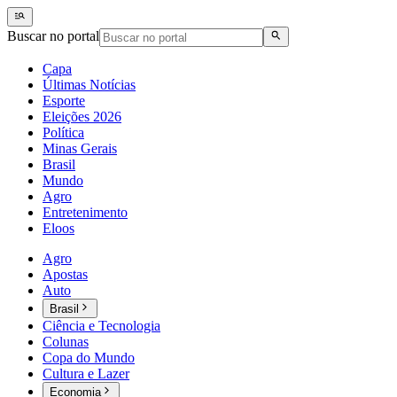
Buscar no portal
Capa
Últimas Notícias
Esporte
Eleições 2026
Política
Minas Gerais
Brasil
Mundo
Agro
Entretenimento
Eloos
Agro
Apostas
Auto
Brasil
Ciência e Tecnologia
Colunas
Copa do Mundo
Cultura e Lazer
Economia