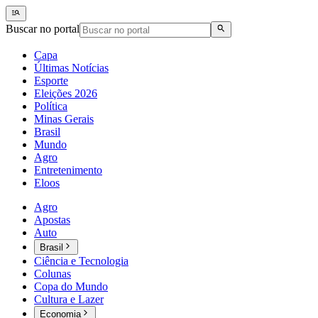
Buscar no portal
Capa
Últimas Notícias
Esporte
Eleições 2026
Política
Minas Gerais
Brasil
Mundo
Agro
Entretenimento
Eloos
Agro
Apostas
Auto
Brasil
Ciência e Tecnologia
Colunas
Copa do Mundo
Cultura e Lazer
Economia