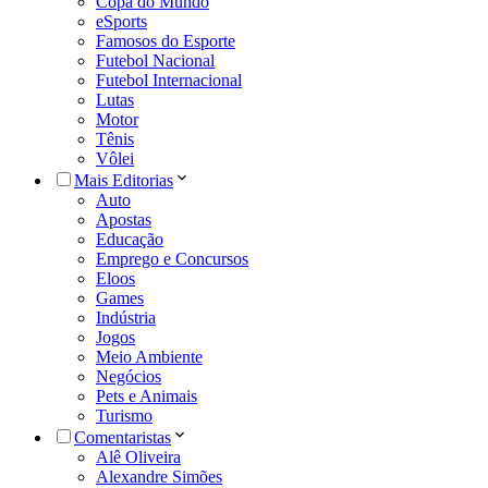
Copa do Mundo
eSports
Famosos do Esporte
Futebol Nacional
Futebol Internacional
Lutas
Motor
Tênis
Vôlei
Mais Editorias
Auto
Apostas
Educação
Emprego e Concursos
Eloos
Games
Indústria
Jogos
Meio Ambiente
Negócios
Pets e Animais
Turismo
Comentaristas
Alê Oliveira
Alexandre Simões