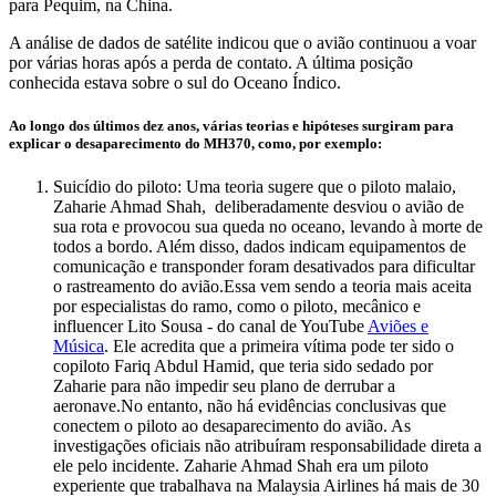
para Pequim, na China.
A análise de dados de satélite indicou que o avião continuou a voar
por várias horas após a perda de contato. A última posição
conhecida estava sobre o sul do Oceano Índico.
Ao longo dos últimos dez anos, várias teorias e hipóteses surgiram para
explicar o desaparecimento do MH370, como, por exemplo:
Suicídio do piloto: Uma teoria sugere que o piloto malaio,
Zaharie Ahmad Shah, deliberadamente desviou o avião de
sua rota e provocou sua queda no oceano, levando à morte de
todos a bordo. Além disso, dados indicam equipamentos de
comunicação e transponder foram desativados para dificultar
o rastreamento do avião.Essa vem sendo a teoria mais aceita
por especialistas do ramo, como o piloto, mecânico e
influencer Lito Sousa - do canal de YouTube
Aviões e
Música
. Ele acredita que a primeira vítima pode ter sido o
copiloto Fariq Abdul Hamid, que teria sido sedado por
Zaharie para não impedir seu plano de derrubar a
aeronave.No entanto, não há evidências conclusivas que
conectem o piloto ao desaparecimento do avião. As
investigações oficiais não atribuíram responsabilidade direta a
ele pelo incidente. Zaharie Ahmad Shah era um piloto
experiente que trabalhava na Malaysia Airlines há mais de 30