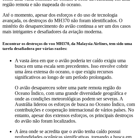
região remota e não mapeada do oceano.
Até o momento, apesar dos esforços e do uso de tecnologia
avançada, os destroços do MH370 não foram identificados. O
mistério do desaparecimento do avião continua a ser um dos casos
mais intrigantes e desafiadores da aviação moderna.
Encontrar os destroços do voo MH370, da Malaysia Airlines, tem sido uma
tarefa desafiadora por várias razões:
A vasta área em que o avião poderia ter caído exigiu uma
busca em uma escala sem precedentes. Isso envolve cobrir
uma área extensa do oceano, o que exigiu recursos
significativos ao longo de um período prolongado.
O avião desapareceu sobre uma parte remota região do
Oceano Índico, com uma grande diversidade geográfica e
onde as condições meteorológicas podem ser severas. A
Austrália liderou os esforços de busca no Oceano Índico, com
contribuições e cooperação internacional de vários países. No
entanto, apesar dos extensos esforços, os principais destroços
do avião não foram localizados.
A área onde se acredita que o avião tenha caído possui
profundidades oceânicas significativas, tornando a busca em