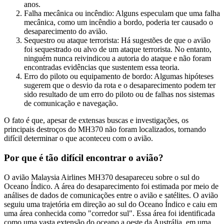
anos.
Falha mecânica ou incêndio: Alguns especulam que uma falha
mecânica, como um incêndio a bordo, poderia ter causado o
desaparecimento do avião.
Sequestro ou ataque terrorista: Há sugestões de que o avião
foi sequestrado ou alvo de um ataque terrorista. No entanto,
ninguém nunca reivindicou a autoria do ataque e não foram
encontradas evidências que sustentem essa teoria.
Erro do piloto ou equipamento de bordo: Algumas hipóteses
sugerem que o desvio da rota e o desaparecimento podem ter
sido resultado de um erro do piloto ou de falhas nos sistemas
de comunicação e navegação.
O fato é que, apesar de extensas buscas e investigações, os
principais destroços do MH370 não foram localizados, tornando
difícil determinar o que aconteceu com o avião.
Por que é tão difícil encontrar o avião?
O avião Malaysia Airlines MH370 desapareceu sobre o sul do
Oceano Índico. A área do desaparecimento foi estimada por meio de
análises de dados de comunicações entre o avião e satélites. O avião
seguiu uma trajetória em direção ao sul do Oceano Índico e caiu em
uma área conhecida como "corredor sul". Essa área foi identificada
como uma vasta extensão do oceano a oeste da Austrália, em uma