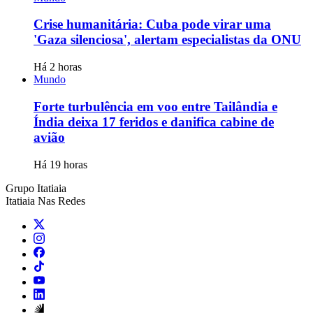
Crise humanitária: Cuba pode virar uma
'Gaza silenciosa', alertam especialistas da ONU
Há 2 horas
Mundo
Forte turbulência em voo entre Tailândia e
Índia deixa 17 feridos e danifica cabine de
avião
Há 19 horas
Grupo Itatiaia
Itatiaia Nas Redes