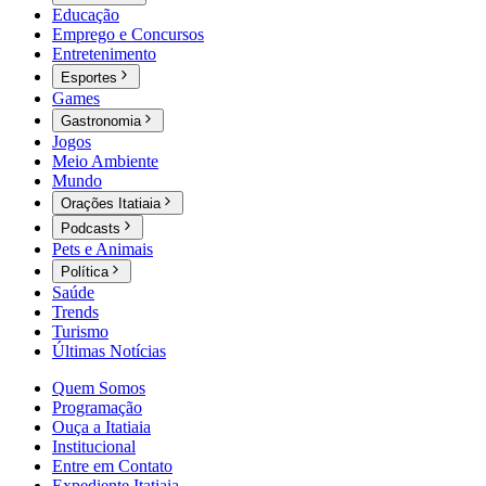
Educação
Emprego e Concursos
Entretenimento
Esportes
Games
Gastronomia
Jogos
Meio Ambiente
Mundo
Orações Itatiaia
Podcasts
Pets e Animais
Política
Saúde
Trends
Turismo
Últimas Notícias
Quem Somos
Programação
Ouça a Itatiaia
Institucional
Entre em Contato
Expediente Itatiaia