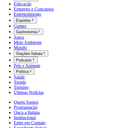
Educação
Emprego e Concursos
Entretenimento
Esportes
Games
Gastronomia
Jogos
Meio Ambiente
Mundo
Orações Itatiaia
Podcasts
Pets e Animais
Política
Saúde
Trends
Turismo
Últimas Notícias
Quem Somos
Programação
Ouça a Itatiaia
Institucional
Entre em Contato
Expediente Itatiaia