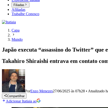
Filiadas
Afiliadas
Trabalhe Conosco
Capa
Mundo
Japão executa “assassino do Twitter” que 
Takahiro Shiraishi entrava em contato com
Por
Enzo Menezes
27/06/2025 às 07h28
•
Atualizado
h
Compartilhar
Adicionar Itatiaia ao