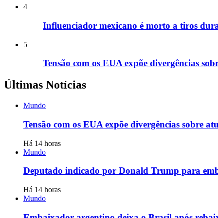
4
Influenciador mexicano é morto a tiros dura
5
Tensão com os EUA expõe divergências sob
Últimas Notícias
Mundo
Tensão com os EUA expõe divergências sobre at
Há 14 horas
Mundo
Deputado indicado por Donald Trump para emb
Há 14 horas
Mundo
Embaixador argentino deixa o Brasil após reba