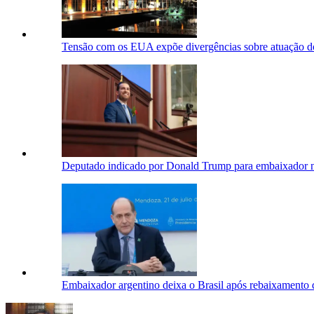
Tensão com os EUA expõe divergências sobre atuação d
Deputado indicado por Donald Trump para embaixador n
Embaixador argentino deixa o Brasil após rebaixamento 