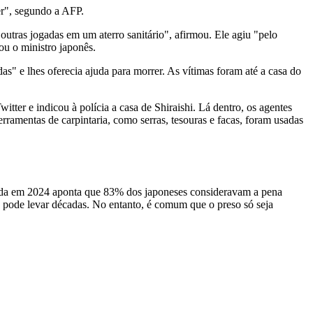
er", segundo a AFP.
outras jogadas em um aterro sanitário", afirmou. Ele agiu "pelo
ou o ministro japonês.
s" e lhes oferecia ajuda para morrer. As vítimas foram até a casa do
ter e indicou à polícia a casa de Shiraishi. Lá dentro, os agentes
ramentas de carpintaria, como serras, tesouras e facas, foram usadas
gada em 2024 aponta que 83% dos japoneses consideravam a pena
ra pode levar décadas. No entanto, é comum que o preso só seja