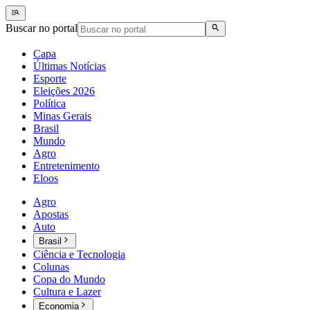
Buscar no portal
Capa
Últimas Notícias
Esporte
Eleições 2026
Política
Minas Gerais
Brasil
Mundo
Agro
Entretenimento
Eloos
Agro
Apostas
Auto
Brasil
Ciência e Tecnologia
Colunas
Copa do Mundo
Cultura e Lazer
Economia