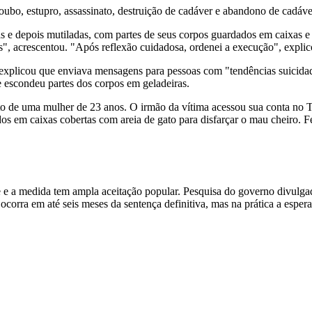
roubo, estupro, assassinato, destruição de cadáver e abandono de cadáv
s e depois mutiladas, com partes de seus corpos guardados em caixas e 
ros", acrescentou. "Após reflexão cuidadosa, ordenei a execução", explic
 explicou que enviava mensagens para pessoas com "tendências suicidada
e escondeu partes dos corpos em geladeiras.
 de uma mulher de 23 anos. O irmão da vítima acessou sua conta no Twit
 em caixas cobertas com areia de gato para disfarçar o mau cheiro. Fer
e e a medida tem ampla aceitação popular. Pesquisa do governo divul
ocorra em até seis meses da sentença definitiva, mas na prática a espe