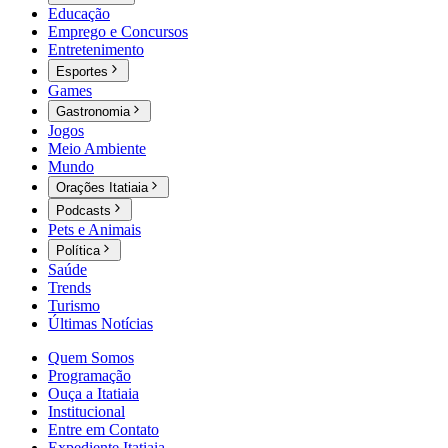
Educação
Emprego e Concursos
Entretenimento
Esportes
Games
Gastronomia
Jogos
Meio Ambiente
Mundo
Orações Itatiaia
Podcasts
Pets e Animais
Política
Saúde
Trends
Turismo
Últimas Notícias
Quem Somos
Programação
Ouça a Itatiaia
Institucional
Entre em Contato
Expediente Itatiaia