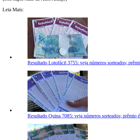
Leia Mais:
Resultado Lotofácil 3755: veja números sorteados; prêm
Resultado Quina 7085: veja números sorteados; prêmio 