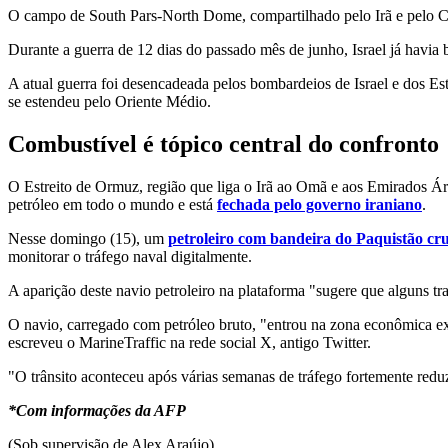
O campo de South Pars-North Dome, compartilhado pelo Irã e pelo Cat
Durante a guerra de 12 dias do passado mês de junho, Israel já havia
A atual guerra foi desencadeada pelos bombardeios de Israel e dos Est
se estendeu pelo Oriente Médio.
Combustível é tópico central do confronto
O Estreito de Ormuz, região que liga o Irã ao Omã e aos Emirados Ár
petróleo em todo o mundo e está
fechada pelo governo iraniano
.
Nesse domingo (15), um
petroleiro com bandeira do Paquistão cr
monitorar o tráfego naval digitalmente.
A aparição deste navio petroleiro na plataforma "sugere que alguns t
O navio, carregado com petróleo bruto, "entrou na zona econômica e
escreveu o MarineTraffic na rede social X, antigo Twitter.
"O trânsito aconteceu após várias semanas de tráfego fortemente reduz
*Com informações da AFP
(Sob supervisão de Alex Araújo)