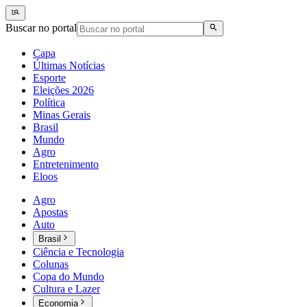
Buscar no portal
Capa
Últimas Notícias
Esporte
Eleições 2026
Política
Minas Gerais
Brasil
Mundo
Agro
Entretenimento
Eloos
Agro
Apostas
Auto
Brasil
Ciência e Tecnologia
Colunas
Copa do Mundo
Cultura e Lazer
Economia