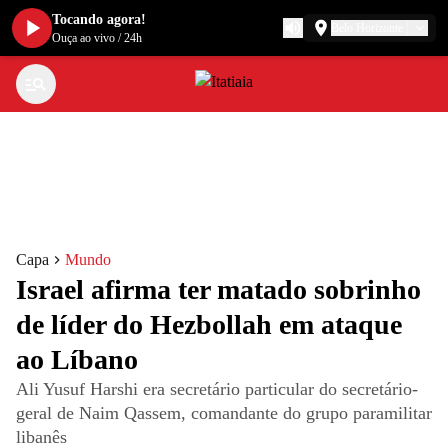
Tocando agora!
Belo Horizonte
Ouça ao vivo
/
24h
Capa
Mundo
Israel afirma ter matado sobrinho
de líder do Hezbollah em ataque
ao Líbano
Ali Yusuf Harshi era secretário particular do secretário-
geral de Naim Qassem, comandante do grupo paramilitar
libanês