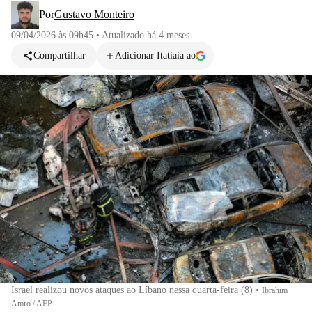
Por
Gustavo Monteiro
09/04/2026 às 09h45
•
Atualizado
há 4 meses
Compartilhar
Adicionar Itatiaia ao
Israel realizou novos ataques ao Líbano nessa quarta-feira (8)
•
Ibrahim
Amro / AFP