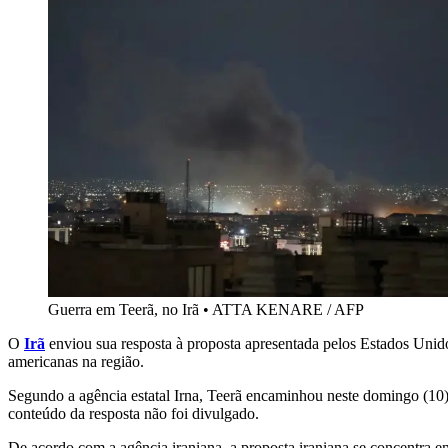
Guerra em Teerã, no Irã
•
ATTA KENARE / AFP
O
Irã
enviou sua resposta à proposta apresentada pelos Estados Unido
americanas na região.
Segundo a agência estatal Irna, Teerã encaminhou neste domingo (10),
conteúdo da resposta não foi divulgado.
De acordo com a agência iraniana, a proposta iraniana se concentra em