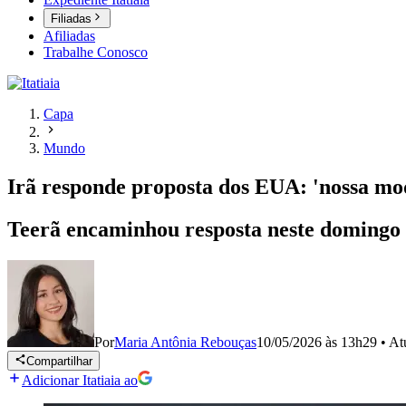
Filiadas
Afiliadas
Trabalhe Conosco
Capa
Mundo
Irã responde proposta dos EUA: 'nossa mo
Teerã encaminhou resposta neste domingo 
Por
Maria Antônia Rebouças
10/05/2026 às 13h29
•
At
Compartilhar
Adicionar Itatiaia ao