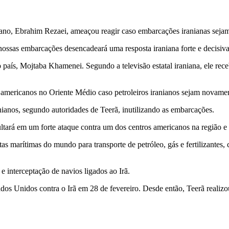
no, Ebrahim Rezaei, ameaçou reagir caso embarcações iranianas sejam
ossas embarcações desencadeará uma resposta iraniana forte e decisiva
o país, Mojtaba Khamenei. Segundo a televisão estatal iraniana, ele rec
mericanos no Oriente Médio caso petroleiros iranianos sejam novament
nianos, segundo autoridades de Teerã, inutilizando as embarcações.
sultará em um forte ataque contra um dos centros americanos na região 
as marítimas do mundo para transporte de petróleo, gás e fertilizante
 interceptação de navios ligados ao Irã.
s Unidos contra o Irã em 28 de fevereiro. Desde então, Teerã realizou 