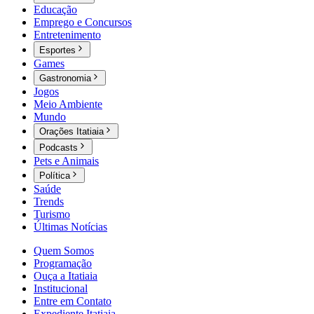
Educação
Emprego e Concursos
Entretenimento
Esportes
Games
Gastronomia
Jogos
Meio Ambiente
Mundo
Orações Itatiaia
Podcasts
Pets e Animais
Política
Saúde
Trends
Turismo
Últimas Notícias
Quem Somos
Programação
Ouça a Itatiaia
Institucional
Entre em Contato
Expediente Itatiaia