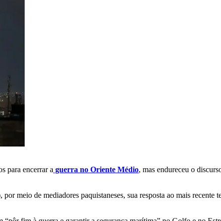
s para encerrar a
guerra no Oriente Médio
, mas endureceu o discurs
 por meio de mediadores paquistaneses, sua resposta ao mais recente te
 “pôr fim à guerra e garantir a segurança marítima” no Golfo e no Estr