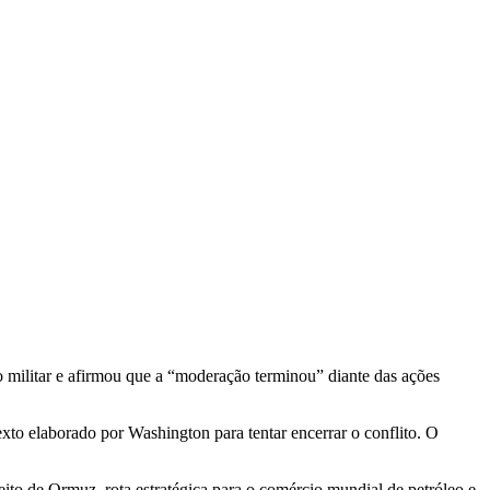
o militar e afirmou que a “moderação terminou” diante das ações
xto elaborado por Washington para tentar encerrar o conflito. O
eito de Ormuz, rota estratégica para o comércio mundial de petróleo e