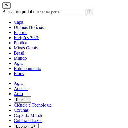
Buscar no portal
Capa
Últimas Notícias
Esporte
Eleições 2026
Política
Minas Gerais
Brasil
Mundo
Agro
Entretenimento
Eloos
Agro
Apostas
Auto
Brasil
Ciência e Tecnologia
Colunas
Copa do Mundo
Cultura e Lazer
Economia