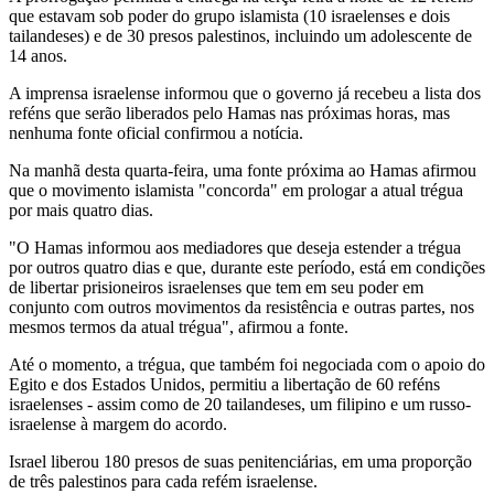
que estavam sob poder do grupo islamista (10 israelenses e dois
tailandeses) e de 30 presos palestinos, incluindo um adolescente de
14 anos.
A imprensa israelense informou que o governo já recebeu a lista dos
reféns que serão liberados pelo Hamas nas próximas horas, mas
nenhuma fonte oficial confirmou a notícia.
Na manhã desta quarta-feira, uma fonte próxima ao Hamas afirmou
que o movimento islamista "concorda" em prologar a atual trégua
por mais quatro dias.
"O Hamas informou aos mediadores que deseja estender a trégua
por outros quatro dias e que, durante este período, está em condições
de libertar prisioneiros israelenses que tem em seu poder em
conjunto com outros movimentos da resistência e outras partes, nos
mesmos termos da atual trégua", afirmou a fonte.
Até o momento, a trégua, que também foi negociada com o apoio do
Egito e dos Estados Unidos, permitiu a libertação de 60 reféns
israelenses - assim como de 20 tailandeses, um filipino e um russo-
israelense à margem do acordo.
Israel liberou 180 presos de suas penitenciárias, em uma proporção
de três palestinos para cada refém israelense.