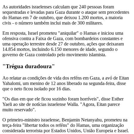
As autoridades israelenses calculam que 240 pessoas foram
sequestradas e levadas para Gaza durante o ataque sem precedentes
do Hamas em 7 de outubro, que deixou 1.200 mortos, a maioria
civis - o número também inclui mais de 300 militares.
Em resposta, Israel prometeu "aniquilar" o Hamas e iniciou uma
ofensiva contra a Faixa de Gaza, com bombardeios constantes e
uma operação terrestre desde 27 de outubro, ações que deixaram
14.854 mortos, incluindo 6.150 menores de idade, segundo o
governo de Gaza controlado pelo movimento islamista.
"Trégua duradoura"
Ao relatar as condições de vida dos reféns em Gaza, a avó de Eitan
Yahalomi, um menino de 12 anos liberado na segunda-feira, disse
que o neto ficou isolado por 16 dias.
"Os dias em que ele ficou sozinho foram horríveis", disse Esther
Yaeli ao site de notícias israelense Walla. "Agora, Eitan parece
muito reservado".
O primeiro-ministro israelense, Benjamin Netanyahu, prometeu na
terça-feira "libertar todos os reféns" do Hamas, uma organização
considerada terrorista por Estados Unidos, União Europeia e Israel.