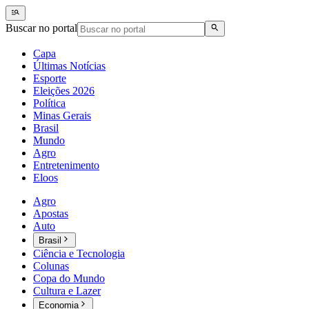
Buscar no portal
Capa
Últimas Notícias
Esporte
Eleições 2026
Política
Minas Gerais
Brasil
Mundo
Agro
Entretenimento
Eloos
Agro
Apostas
Auto
Brasil
Ciência e Tecnologia
Colunas
Copa do Mundo
Cultura e Lazer
Economia