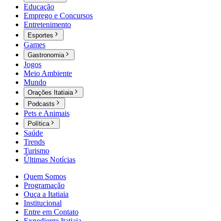
Educação
Emprego e Concursos
Entretenimento
Esportes
Games
Gastronomia
Jogos
Meio Ambiente
Mundo
Orações Itatiaia
Podcasts
Pets e Animais
Política
Saúde
Trends
Turismo
Últimas Notícias
Quem Somos
Programação
Ouça a Itatiaia
Institucional
Entre em Contato
Expediente Itatiaia