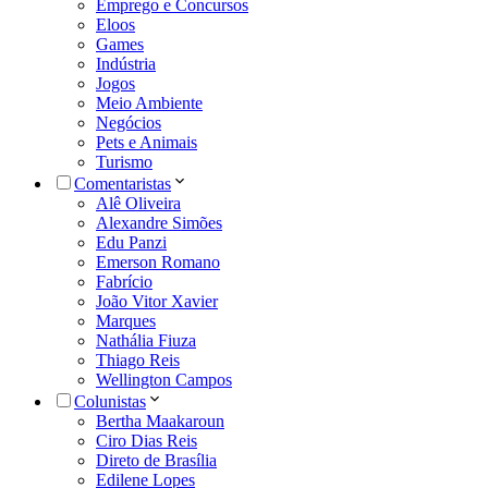
Emprego e Concursos
Eloos
Games
Indústria
Jogos
Meio Ambiente
Negócios
Pets e Animais
Turismo
Comentaristas
Alê Oliveira
Alexandre Simões
Edu Panzi
Emerson Romano
Fabrício
João Vitor Xavier
Marques
Nathália Fiuza
Thiago Reis
Wellington Campos
Colunistas
Bertha Maakaroun
Ciro Dias Reis
Direto de Brasília
Edilene Lopes