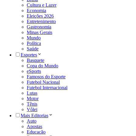
Cultura e Lazer
Economia
Eleições 2026
Entretenimento
Gastronomia
Minas Gerais
Mundo
Política
Saúde
Esportes
Basquete
Copa do Mundo
eSports
Famosos do Esporte
Futebol Nacional
Futebol Internacional
Lutas
Motor
Tênis
Vôlei
Mais Editorias
Auto
Apostas
Educação