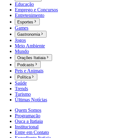
Educação
Emprego e Concursos
Entretenimento
Esportes
Games
Gastronomia
Jogos
Meio Ambiente
Mundo
Orações Itatiaia
Podcasts
Pets e Animais
Política
Saúde
Trends
Turismo
Últimas Notícias
Quem Somos
Programação
Ouça a Itatiaia
Institucional
Entre em Contato
Expediente Itatiaia