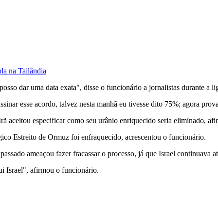
la na Tailândia
sso dar uma data exata", disse o funcionário a jornalistas durante a l
assinar esse acordo, talvez nesta manhã eu tivesse dito 75%; agora pr
 aceitou especificar como seu urânio enriquecido seria eliminado, afi
ico Estreito de Ormuz foi enfraquecido, acrescentou o funcionário.
ssado ameaçou fazer fracassar o processo, já que Israel continuava ata
ui Israel", afirmou o funcionário.