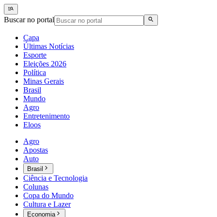
Buscar no portal
Capa
Últimas Notícias
Esporte
Eleições 2026
Política
Minas Gerais
Brasil
Mundo
Agro
Entretenimento
Eloos
Agro
Apostas
Auto
Brasil
Ciência e Tecnologia
Colunas
Copa do Mundo
Cultura e Lazer
Economia