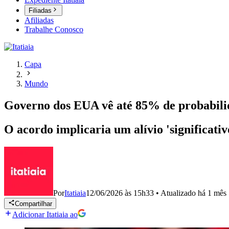
Filiadas
Afiliadas
Trabalhe Conosco
Capa
Mundo
Governo dos EUA vê até 85% de probabilid
O acordo implicaria um alívio 'significativ
Por
Itatiaia
12/06/2026 às 15h33
•
Atualizado
há 1 mês
Compartilhar
Adicionar Itatiaia ao