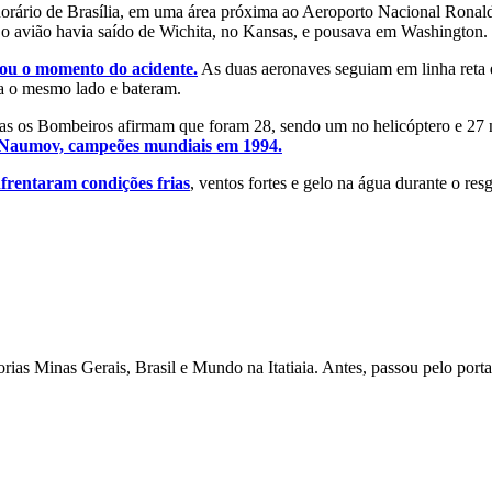
 horário de Brasília, em uma área próxima ao Aeroporto Nacional Rona
 o avião havia saído de Wichita, no Kansas, e pousava em Washington.
gou o momento do acidente.
As duas aeronaves seguiam em linha reta e
ra o mesmo lado e bateram.
as os Bombeiros afirmam que foram 28, sendo um no helicóptero e 27 no 
Naumov, campeões mundiais em 1994.
nfrentaram condições frias
, ventos fortes e gelo na água durante o re
as Minas Gerais, Brasil e Mundo na Itatiaia. Antes, passou pelo porta