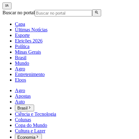
Buscar no portal
Capa
Últimas Notícias
Esporte
Eleições 2026
Política
Minas Gerais
Brasil
Mundo
Agro
Entretenimento
Eloos
Agro
Apostas
Auto
Brasil
Ciência e Tecnologia
Colunas
Copa do Mundo
Cultura e Lazer
Economia