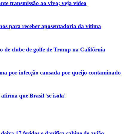
nte transmissão ao vivo; veja vídeo
nos para receber aposentadoria da vítima
 de clube de golfe de Trump na Califórnia
ma por infecção causada por queijo contaminado
firma que Brasil 'se isola'
deixa 17 feridos e danifica cabine de avião