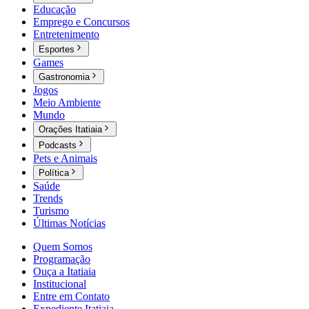
Educação
Emprego e Concursos
Entretenimento
Esportes
Games
Gastronomia
Jogos
Meio Ambiente
Mundo
Orações Itatiaia
Podcasts
Pets e Animais
Política
Saúde
Trends
Turismo
Últimas Notícias
Quem Somos
Programação
Ouça a Itatiaia
Institucional
Entre em Contato
Expediente Itatiaia