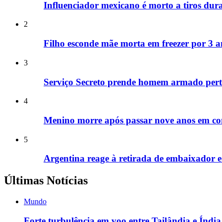
Influenciador mexicano é morto a tiros dura
2
Filho esconde mãe morta em freezer por 3 a
3
Serviço Secreto prende homem armado perto
4
Menino morre após passar nove anos em co
5
Argentina reage à retirada de embaixador e a
Últimas Notícias
Mundo
Forte turbulência em voo entre Tailândia e Índia 