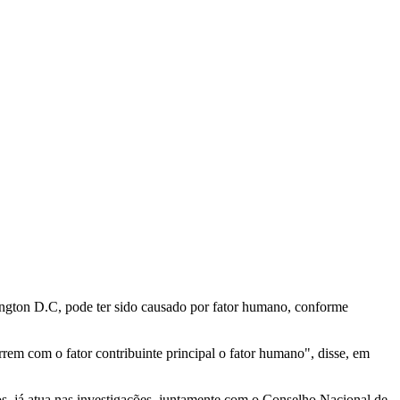
ngton D.C, pode ter sido causado por fator humano, conforme
rem com o fator contribuinte principal o fator humano", disse, em
os, já atua nas investigações, juntamente com o Conselho Nacional de