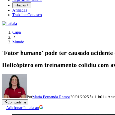
Filiadas
Afiliadas
Trabalhe Conosco
Capa
Mundo
'Fator humano' pode ter causado acidente e
Helicóptero em treinamento colidiu com 
Por
Maria Fernanda Ramos
30/01/2025 às 11h01
•
Atu
Compartilhar
Adicionar Itatiaia ao