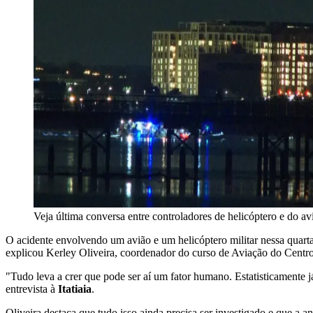
Veja última conversa entre controladores de helicóptero e do 
O acidente envolvendo um avião e um helicóptero militar nessa quar
explicou Kerley Oliveira, coordenador do curso de Aviação do Centro
"Tudo leva a crer que pode ser aí um fator humano. Estatisticamente 
entrevista à
Itatiaia
.
Oliveira destaca que tudo isso ainda precisa ser investigado e que a