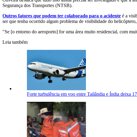
Segurança dos Transportes (NTSB).
Outros fatores que podem ter colaborado para o acidente
é a visi
ser que tenha ocorrido algum problema de visibilidade do helicóptero
"Se [o entorno do aeroporto] for uma área muito residencial, com muit
Leia também
Forte turbulência em voo entre Tailândia e Índia deixa 17