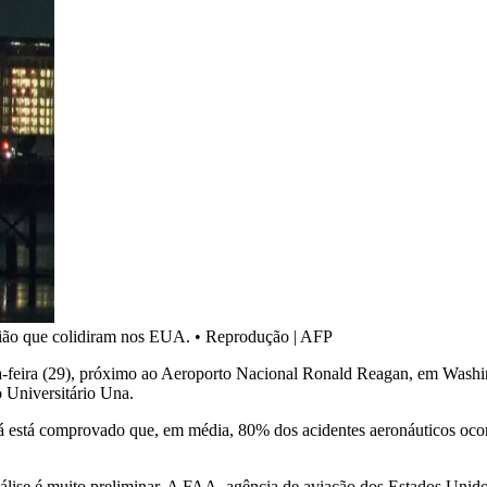
avião que colidiram nos EUA.
•
Reprodução | AFP
ta-feira (29), próximo ao Aeroporto Nacional Ronald Reagan, em Washi
 Universitário Una.
já está comprovado que, em média, 80% dos acidentes aeronáuticos ocor
 análise é muito preliminar. A FAA, agência de aviação dos Estados Unid