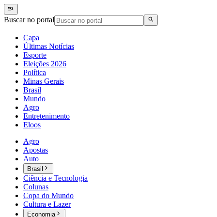
Buscar no portal
Capa
Últimas Notícias
Esporte
Eleições 2026
Política
Minas Gerais
Brasil
Mundo
Agro
Entretenimento
Eloos
Agro
Apostas
Auto
Brasil
Ciência e Tecnologia
Colunas
Copa do Mundo
Cultura e Lazer
Economia