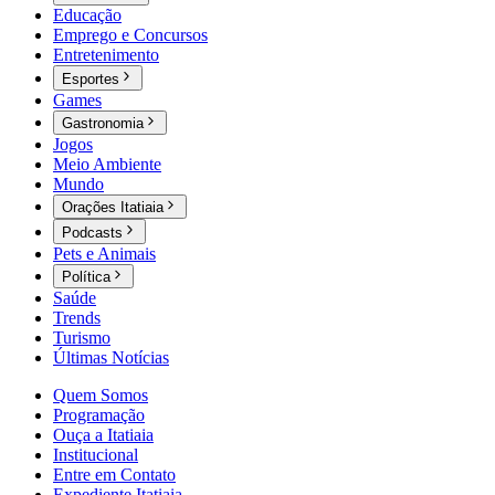
Educação
Emprego e Concursos
Entretenimento
Esportes
Games
Gastronomia
Jogos
Meio Ambiente
Mundo
Orações Itatiaia
Podcasts
Pets e Animais
Política
Saúde
Trends
Turismo
Últimas Notícias
Quem Somos
Programação
Ouça a Itatiaia
Institucional
Entre em Contato
Expediente Itatiaia