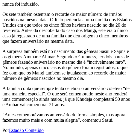
nunca foi induzido.
Os sete também ostentam o recorde de maior número de irmãos
nascidos na mesma data. O feito pertencia a uma família dos Estados
Unidos em que todos os cinco filhos haviam nascido no dia 20 de
fevereiro. Antes da descoberta do caso dos Mangi, este era o único
caso já registrado de uma família que deu origem a cinco membros
que fazem aniversário na mesma data.
A surpresa também está no nascimento das gêmeas Sasui e Sapna e
os gêmeos Ammar e Ahmar. Segundo o Guinness, ter dois pares de
gêmeos fazendo aniversário no mesmo dia é “incrivelmente raro”.
No mundo, apenas cinco casos do gênero foram registrados, o que
fez com que os Mangi também se igualassem ao recorde de maior
número de gêmeos nascidos no mesmo dia.
A família conta que sempre tenta celebrar o aniversário coletivo “de
uma maneira especial”. O que será comemorado neste ano renderá
uma comemoração ainda maior, já que Khudeja completará 50 anos
e Ambar vai comemorar 21 anos.
“Antes comemorávamos aniversário de forma simples, mas agora
fazemos muito mais e com muita alegria”, comentou Sasui.
Por
Estadão Conteúdo