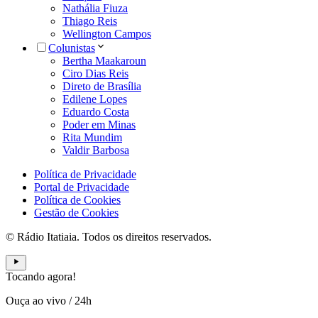
Nathália Fiuza
Thiago Reis
Wellington Campos
Colunistas
Bertha Maakaroun
Ciro Dias Reis
Direto de Brasília
Edilene Lopes
Eduardo Costa
Poder em Minas
Rita Mundim
Valdir Barbosa
Política de Privacidade
Portal de Privacidade
Política de Cookies
Gestão de Cookies
© Rádio Itatiaia. Todos os direitos reservados.
Tocando agora!
Ouça ao vivo
/
24h