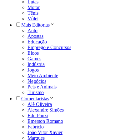
Lutas
Motor
Tênis
Vôlei
Mais Editorias
Auto
Apostas
Educação
Emprego e Concursos
Eloos
Games
Indústria
Jogos
Meio Ambiente
Negócios
Pets e Animais
Turismo
Comentaristas
Alê Oliveira
Alexandre Simões
Edu Panzi
Emerson Romano
Fabrício
João Vitor Xavier
Marques