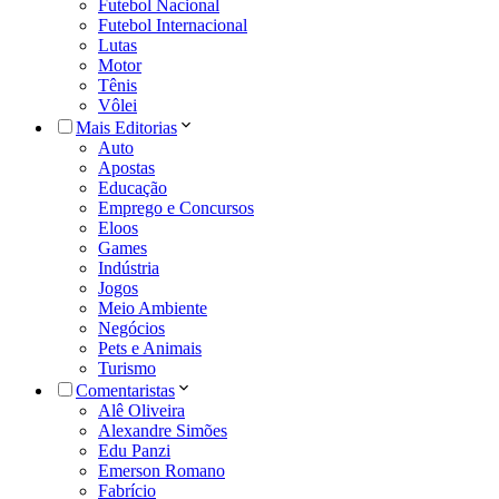
Futebol Nacional
Futebol Internacional
Lutas
Motor
Tênis
Vôlei
Mais Editorias
Auto
Apostas
Educação
Emprego e Concursos
Eloos
Games
Indústria
Jogos
Meio Ambiente
Negócios
Pets e Animais
Turismo
Comentaristas
Alê Oliveira
Alexandre Simões
Edu Panzi
Emerson Romano
Fabrício