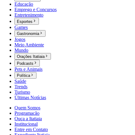
Educação
Emprego e Concursos
Entretenimento
Esportes
Games
Gastronomia
Jogos
Meio Ambiente
Mundo
Orações Itatiaia
Podcasts
Pets e Animais
Política
Saúde
Trends
Turismo
Últimas Notícias
Quem Somos
Programação
Ouça a Itatiaia
Institucional
Entre em Contato
Expediente Itatiaia