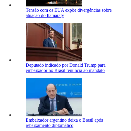
Tensão com os EUA expõe divergências sobre
atuação do Itamaraty
Deputado indicado por Donald Trump para
embaixador no Brasil renuncia ao mandato
Embaixador argentino deixa o Brasil após
rebaixamento diplomático