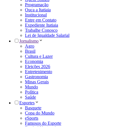
Programação
Ouça a Itatiaia
Institucional
Entre em Contato
Expediente Itatiaia
Trabalhe Conosco
Lei de Igualdade Salarial
Jornalismo
Agro
Brasil
Cultura e Lazer
Economia
Eleições 2026
Entretenimento
Gastronomia
Minas Gerais
Mundo
Política
Saúde
Esportes
Basquete
Copa do Mundo
eSports
Famosos do Esporte