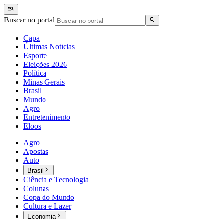
Buscar no portal
Capa
Últimas Notícias
Esporte
Eleições 2026
Política
Minas Gerais
Brasil
Mundo
Agro
Entretenimento
Eloos
Agro
Apostas
Auto
Brasil
Ciência e Tecnologia
Colunas
Copa do Mundo
Cultura e Lazer
Economia