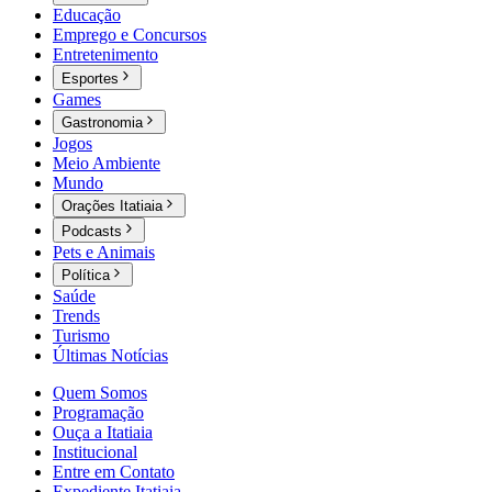
Educação
Emprego e Concursos
Entretenimento
Esportes
Games
Gastronomia
Jogos
Meio Ambiente
Mundo
Orações Itatiaia
Podcasts
Pets e Animais
Política
Saúde
Trends
Turismo
Últimas Notícias
Quem Somos
Programação
Ouça a Itatiaia
Institucional
Entre em Contato
Expediente Itatiaia