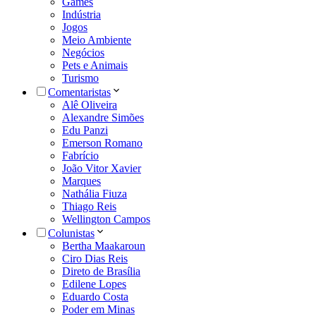
Games
Indústria
Jogos
Meio Ambiente
Negócios
Pets e Animais
Turismo
Comentaristas
Alê Oliveira
Alexandre Simões
Edu Panzi
Emerson Romano
Fabrício
João Vitor Xavier
Marques
Nathália Fiuza
Thiago Reis
Wellington Campos
Colunistas
Bertha Maakaroun
Ciro Dias Reis
Direto de Brasília
Edilene Lopes
Eduardo Costa
Poder em Minas