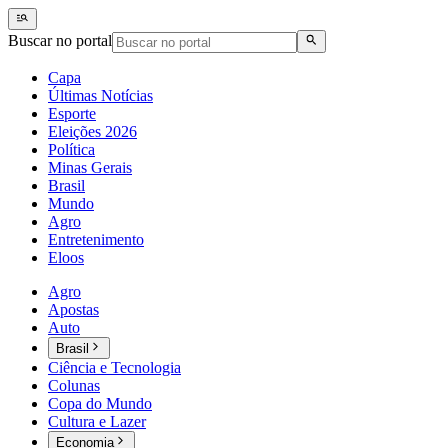
Buscar no portal
Capa
Últimas Notícias
Esporte
Eleições 2026
Política
Minas Gerais
Brasil
Mundo
Agro
Entretenimento
Eloos
Agro
Apostas
Auto
Brasil
Ciência e Tecnologia
Colunas
Copa do Mundo
Cultura e Lazer
Economia