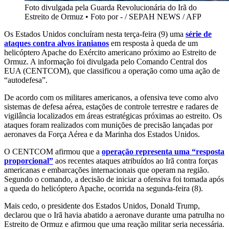
Foto divulgada pela Guarda Revolucionária do Irã do
Estreito de Ormuz
•
Foto por - / SEPAH NEWS / AFP
Os Estados Unidos concluíram nesta terça-feira (9) uma
série de
ataques contra alvos iranianos
em resposta à queda de um
helicóptero Apache do Exército americano próximo ao Estreito de
Ormuz. A informação foi divulgada pelo Comando Central dos
EUA (CENTCOM), que classificou a operação como uma ação de
“autodefesa”.
De acordo com os militares americanos, a ofensiva teve como alvo
sistemas de defesa aérea, estações de controle terrestre e radares de
vigilância localizados em áreas estratégicas próximas ao estreito. Os
ataques foram realizados com munições de precisão lançadas por
aeronaves da Força Aérea e da Marinha dos Estados Unidos.
O CENTCOM afirmou que a
operação representa uma “resposta
proporcional”
aos recentes ataques atribuídos ao Irã contra forças
americanas e embarcações internacionais que operam na região.
Segundo o comando, a decisão de iniciar a ofensiva foi tomada após
a queda do helicóptero Apache, ocorrida na segunda-feira (8).
Mais cedo, o presidente dos Estados Unidos, Donald Trump,
declarou que o Irã havia abatido a aeronave durante uma patrulha no
Estreito de Ormuz e afirmou que uma reação militar seria necessária.